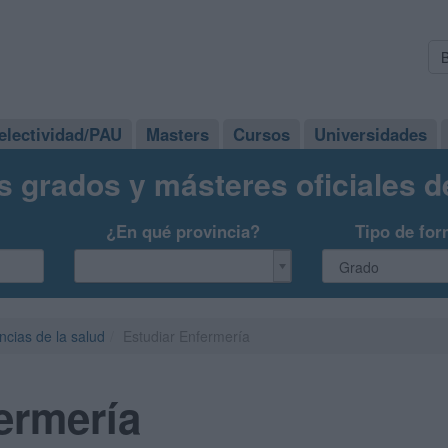
electividad/PAU
Masters
Cursos
Universidades
s grados y másteres oficiales 
¿En qué provincia?
Tipo de for
ncias de la salud
Estudiar Enfermería
ermería