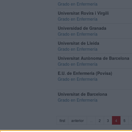
Grado en Enfermería
Universitat Rovira i Virgili
Grado en Enfermería
Universidad de Granada
Grado en Enfermería
Universitat de Lleida
Grado en Enfermería
Universitat Autònoma de Barcelona
Grado en Enfermería
E.U. de Enfermería (Povisa)
Grado en Enfermería
Universitat de Barcelona
Grado en Enfermería
(current)
first
anterior
...
2
3
4
5