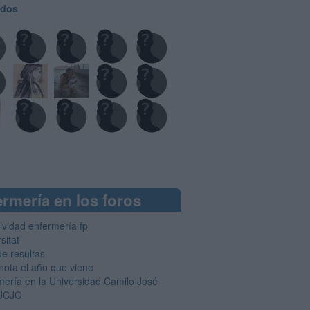
odos
rmería en los foros
ividad enfermería fp
sitat
de resultas
nota el año que viene
mería en la Universidad Camilo José
 UCJC