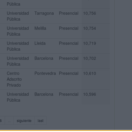
Pública
Universidad
Tarragona
Presencial
10,756
Pública
Universidad
Melilla
Presencial
10,754
Pública
Universidad
Lleida
Presencial
10,719
Pública
Universidad
Barcelona
Presencial
10,702
Pública
Centro
Pontevedra
Presencial
10,610
Adscrito
Privado
Universidad
Barcelona
Presencial
10,596
Pública
6
...
siguiente
last