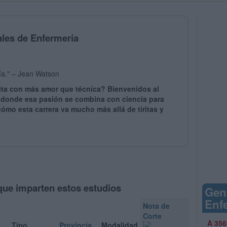
ales de Enfermería
ría." – Jean Watson
rita con más amor que técnica? Bienvenidos al
 donde esa pasión se combina con ciencia para
ómo esta carrera va mucho más allá de tiritas y
que imparten estos estudios
Gen
Enf
Nota de
Corte
A 356
Tipo
Provincia
Modalidad