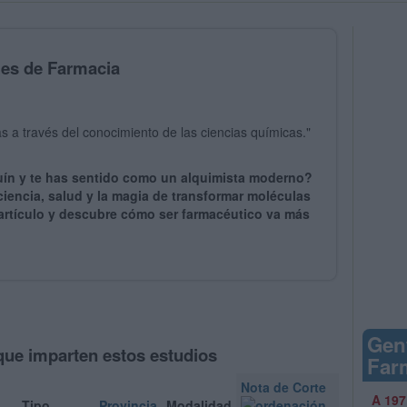
les de Farmacia
as a través del conocimiento de las ciencias químicas."
uín y te has sentido como un alquimista moderno?
iencia, salud y la magia de transformar moléculas
artículo y descubre cómo ser farmacéutico va más
Gen
que imparten estos estudios
Far
Nota de Corte
A 197
Tipo
Provincia
Modalidad