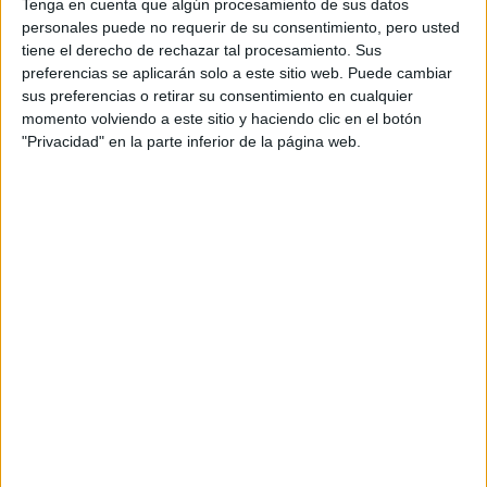
Tenga en cuenta que algún procesamiento de sus datos
Universidade de Santiago de Compostela
personales puede no requerir de su consentimiento, pero usted
Grado en Comunicación Audiovisual
tiene el derecho de rechazar tal procesamiento. Sus
preferencias se aplicarán solo a este sitio web. Puede cambiar
Universidad de Extremadura
PCEO en Periodismo + Comunicación Audiovisual
sus preferencias o retirar su consentimiento en cualquier
momento volviendo a este sitio y haciendo clic en el botón
Universidad de Granada
"Privacidad" en la parte inferior de la página web.
Grado en Comunicación Audiovisual
Universitat Politècnica de València
Grado en Comunicación Audiovisual
Universidad Rey Juan Carlos
Grado en Comunicación Audiovisual
Universidad de Salamanca
Grado en Comunicación y Creación Audiovisual
Universidade da Coruña
Grado en Comunicación Audiovisual
Universidad Rey Juan Carlos
Doble Grado en Periodismo + Comunicación Audiovisual