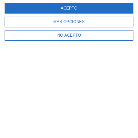
A 327 miembros les interesa esta carrera
Ver todos
ACEPTO
MÁS OPCIONES
NO ACEPTO
Comunicación Audiovisual en los foros
estudiar segunda carrera
TFG
Cambiar de universidad
Alguien que haya estudiado comunicación audiovisual?
¿Estudiar el Grado de Comunicación Audiovisual?