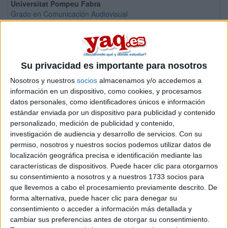
Universitat Pompeu Fabra
Grado en Comunicación Audiovisual
Universitat de Barcelona
Grado en Comunicación Audiovisual
Universidad Carlos III de Madrid
Su privacidad es importante para nosotros
Doble Grado en Periodismo + Comunicación Audiovisual
Nosotros y nuestros
socios
almacenamos y/o accedemos a
Universitat de València
Doble Grado en Comunicación Audiovisual + Periodismo
información en un dispositivo, como cookies, y procesamos
datos personales, como identificadores únicos e información
Universitat Autònoma de Barcelona
estándar enviada por un dispositivo para publicidad y contenido
Grado en Comunicación Audiovisual
personalizado, medición de publicidad y contenido,
Universidad del País Vasco
investigación de audiencia y desarrollo de servicios.
Con su
Grado en Comunicación Audiovisual
permiso, nosotros y nuestros socios podemos utilizar datos de
localización geográfica precisa e identificación mediante las
Universitat de València
características de dispositivos. Puede hacer clic para otorgarnos
Grado en Comunicación Audiovisual
su consentimiento a nosotros y a nuestros 1733 socios para
Universidad Carlos III de Madrid
que llevemos a cabo el procesamiento previamente descrito. De
Grado en Comunicación Audiovisual
forma alternativa, puede hacer clic para denegar su
consentimiento o acceder a información más detallada y
Universitat de Barcelona
cambiar sus preferencias antes de otorgar su consentimiento.
Doble Grado en Comunicación Audiovisual + Gestión de Informació