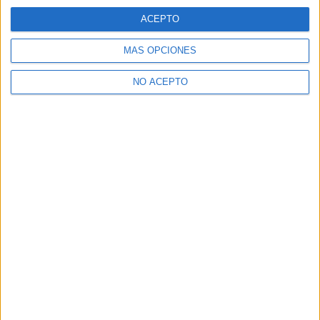
A 327 miembros les interesa esta carrera
Ver todos
ACEPTO
MÁS OPCIONES
NO ACEPTO
Comunicación Audiovisual en los foros
estudiar segunda carrera
TFG
Cambiar de universidad
Alguien que haya estudiado comunicación audiovisual?
¿Estudiar el Grado de Comunicación Audiovisual?