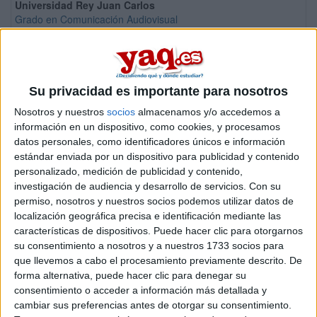
Universidad Rey Juan Carlos
Grado en Comunicación Audiovisual
Universidad Rey Juan Carlos
Doble Grado en Periodismo + Comunicación Audiovisual
Universidad Rey Juan Carlos
Su privacidad es importante para nosotros
Doble Grado en Comunicación Audiovisual + Administración y Dire
Nosotros y nuestros
socios
almacenamos y/o accedemos a
Universidad de Sevilla
Grado en Comunicación Audiovisual
información en un dispositivo, como cookies, y procesamos
datos personales, como identificadores únicos e información
Universidad de Alcalá
estándar enviada por un dispositivo para publicidad y contenido
Grado en Comunicación Audiovisual
personalizado, medición de publicidad y contenido,
Universidad de Málaga
investigación de audiencia y desarrollo de servicios.
Con su
Grado en Comunicación Audiovisual
permiso, nosotros y nuestros socios podemos utilizar datos de
localización geográfica precisa e identificación mediante las
Universidad Miguel Hernández de Elche
características de dispositivos. Puede hacer clic para otorgarnos
Grado en Comunicación Audiovisual
su consentimiento a nosotros y a nuestros 1733 socios para
Universidad de Murcia
que llevemos a cabo el procesamiento previamente descrito. De
Grado en Comunicación Audiovisual
forma alternativa, puede hacer clic para denegar su
consentimiento o acceder a información más detallada y
Universitat de Lleida
cambiar sus preferencias antes de otorgar su consentimiento.
Grado en Comunicación y Periodismo Audiovisuales