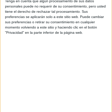
Tenga en cuenta que algún procesamiento de sus datos
Universidad de Burgos
personales puede no requerir de su consentimiento, pero usted
Grado en Comunicación Audiovisual
tiene el derecho de rechazar tal procesamiento. Sus
preferencias se aplicarán solo a este sitio web. Puede cambiar
Universitat de Vic - Universitat Central de Catalunya
Grado en Comunicación Audiovisual
sus preferencias o retirar su consentimiento en cualquier
momento volviendo a este sitio y haciendo clic en el botón
Universidad de Extremadura
"Privacidad" en la parte inferior de la página web.
Grado en Comunicación Audiovisual
Universidad de Extremadura
PCEO en Comunicación Audiovisual + Información y Documentació
Centro Universitario EUSA
Grado en Comunicación Audiovisual
Escola Universitària ERAM
Grado en Comunicación Audiovisual y Multimedia
TecnoCampus
Grado en Medios Audiovisuales
Centro Universitario EUSA
Doble Grado en Periodismo + Comunicación Audiovisual