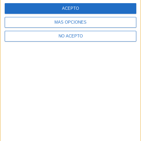
A 327 miembros les interesa esta carrera
Ver todos
ACEPTO
MÁS OPCIONES
NO ACEPTO
Comunicación Audiovisual en los foros
estudiar segunda carrera
TFG
Cambiar de universidad
Alguien que haya estudiado comunicación audiovisual?
¿Estudiar el Grado de Comunicación Audiovisual?