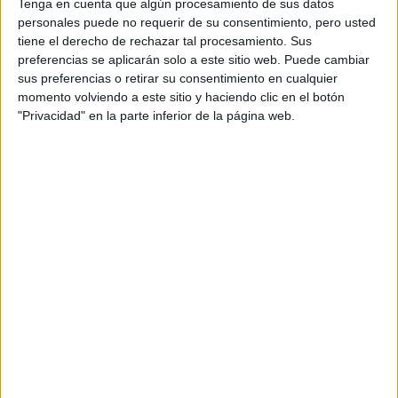
Tenga en cuenta que algún procesamiento de sus datos
Universidad Francisco de Vitoria
personales puede no requerir de su consentimiento, pero usted
Doble Grado en Periodismo + Comunicación Audiovisual
tiene el derecho de rechazar tal procesamiento. Sus
preferencias se aplicarán solo a este sitio web. Puede cambiar
Universidad Católica de Murcia
Doble Grado en Periodismo + Comunicación Audiovisual
sus preferencias o retirar su consentimiento en cualquier
momento volviendo a este sitio y haciendo clic en el botón
Universidad Católica de Murcia
"Privacidad" en la parte inferior de la página web.
Doble Grado en Periodismo + Publicidad y Relaciones Públicas
Universidad Católica de Murcia
Doble Grado en Comunicación Audiovisual + Publicidad y Relacion
Universidad Católica de Murcia
Doble Grado en Comunicación Audiovisual + Periodismo
Universidad Católica de Murcia
Doble Grado en Publicidad y Relaciones Públicas + Comunicación 
Universidad CEU San Pablo
Grado en Comunicación Digital
Universidad CEU San Pablo
Doble Grado en Comunicación Digital + Publicidad y Relaciones Pú