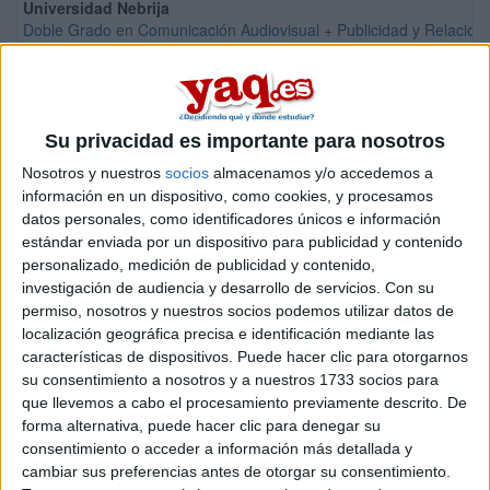
Universidad Nebrija
Doble Grado en Comunicación Audiovisual + Publicidad y Relacion
Universidad de Navarra
Grado en Comunicación Audiovisual
Universidad Europea Miguel de Cervantes
Su privacidad es importante para nosotros
Grado en Comunicación Audiovisual
Nosotros y nuestros
socios
almacenamos y/o accedemos a
Universidad Europea Miguel de Cervantes
Doble Grado en Periodismo + Comunicación Audiovisual
información en un dispositivo, como cookies, y procesamos
datos personales, como identificadores únicos e información
Universidad CEU Cardenal Herrera
estándar enviada por un dispositivo para publicidad y contenido
Doble Grado en Comunicación Audiovisual + Periodismo
personalizado, medición de publicidad y contenido,
Universidad CEU Cardenal Herrera
investigación de audiencia y desarrollo de servicios.
Con su
Doble Grado en Comunicación Audiovisual + Publicidad y Relacion
permiso, nosotros y nuestros socios podemos utilizar datos de
localización geográfica precisa e identificación mediante las
Universidad CEU Cardenal Herrera
características de dispositivos. Puede hacer clic para otorgarnos
Doble Grado en Periodismo + Comunicación Audiovisual
su consentimiento a nosotros y a nuestros 1733 socios para
Universidad CEU Cardenal Herrera
que llevemos a cabo el procesamiento previamente descrito. De
Doble Grado en Publicidad y Relaciones Públicas + Comunicación 
forma alternativa, puede hacer clic para denegar su
consentimiento o acceder a información más detallada y
Universidad Francisco de Vitoria
cambiar sus preferencias antes de otorgar su consentimiento.
Doble Grado en Comunicación Audiovisual + Publicidad, Ideación