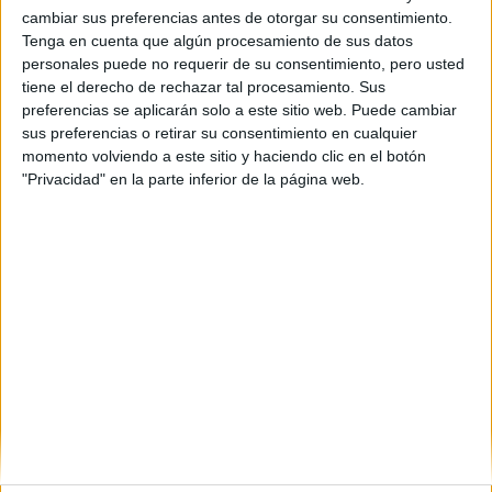
cambiar sus preferencias antes de otorgar su consentimiento.
Tenga en cuenta que algún procesamiento de sus datos
personales puede no requerir de su consentimiento, pero usted
tiene el derecho de rechazar tal procesamiento. Sus
preferencias se aplicarán solo a este sitio web. Puede cambiar
sus preferencias o retirar su consentimiento en cualquier
momento volviendo a este sitio y haciendo clic en el botón
Gente que quiere estudiar Grado
"Privacidad" en la parte inferior de la página web.
Abierto en Ciencias Sociales y
Jurídicas
A 3 miembros les interesa esta carrera
Ver todos