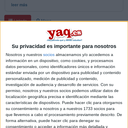
leer más
Listado
Mapa
Listado completo de centros que imparten estos
estudios
Su privacidad es importante para nosotros
Universidad o Centro
Tipo
Nosotros y nuestros
socios
almacenamos y/o accedemos a
CETT - Campus de Turismo, Hotelería y Gastronomía
Centro A
información en un dispositivo, como cookies, y procesamos
Grado Abierto
datos personales, como identificadores únicos e información
estándar enviada por un dispositivo para publicidad y contenido
personalizado, medición de publicidad y contenido,
investigación de audiencia y desarrollo de servicios.
Con su
permiso, nosotros y nuestros socios podemos utilizar datos de
localización geográfica precisa e identificación mediante las
características de dispositivos. Puede hacer clic para otorgarnos
su consentimiento a nosotros y a nuestros 1733 socios para
que llevemos a cabo el procesamiento previamente descrito. De
forma alternativa, puede hacer clic para denegar su
consentimiento o acceder a información más detallada y