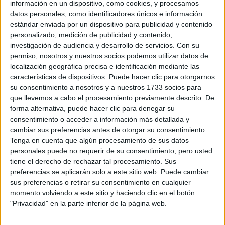
Universidad P
información en un dispositivo, como cookies, y procesamos
datos personales, como identificadores únicos e información
estándar enviada por un dispositivo para publicidad y contenido
personalizado, medición de publicidad y contenido,
Universidad Internacional de La Rioja
investigación de audiencia y desarrollo de servicios.
Con su
permiso, nosotros y nuestros socios podemos utilizar datos de
Centro Adscri
localización geográfica precisa e identificación mediante las
características de dispositivos. Puede hacer clic para otorgarnos
su consentimiento a nosotros y a nuestros 1733 socios para
ESERP Digital Business & Law School
que llevemos a cabo el procesamiento previamente descrito. De
Universidad P
forma alternativa, puede hacer clic para denegar su
consentimiento o acceder a información más detallada y
Universidad Alfonso X el Sabio
cambiar sus preferencias antes de otorgar su consentimiento.
Tenga en cuenta que algún procesamiento de sus datos
Universidad P
personales puede no requerir de su consentimiento, pero usted
tiene el derecho de rechazar tal procesamiento. Sus
preferencias se aplicarán solo a este sitio web. Puede cambiar
Universidad EUNEIZ
sus preferencias o retirar su consentimiento en cualquier
momento volviendo a este sitio y haciendo clic en el botón
Centro Superi
"Privacidad" en la parte inferior de la página web.