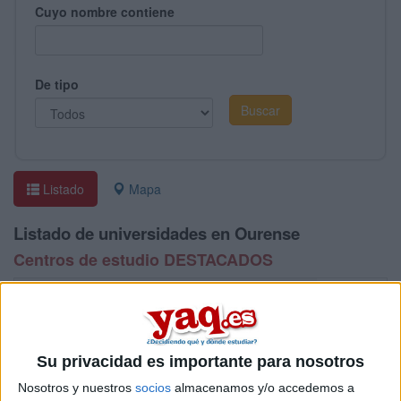
Cuyo nombre contiene
De tipo
Listado
Mapa
Listado de universidades en Ourense
Centros de estudio DESTACADOS
Universidad
Tipo
Centro Adscri
Su privacidad es importante para nosotros
Florida Universitària
Nosotros y nuestros
socios
almacenamos y/o accedemos a