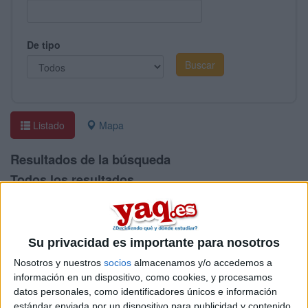
De tipo
Listado
Mapa
Resultados de la búsqueda
Todos los resultados
Universidad
T
Centro Universitario de Enfermería de Cruz Roja
C
Su privacidad es importante para nosotros
Centro Universitario de la Defensa "Academia General del Aire"
C
Nosotros y nuestros
socios
almacenamos y/o accedemos a
Centro Universitario de la Defensa "Academia General Militar"
C
información en un dispositivo, como cookies, y procesamos
Centro Universitario de la Defensa "Escuela Naval Militar Marín"
C
datos personales, como identificadores únicos e información
estándar enviada por un dispositivo para publicidad y contenido