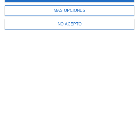
(current)
first
anterior
1
2
3
4
5
...
siguiente
last
MÁS OPCIONES
NO ACEPTO
Quiénes somos
|
Contactar
|
Anúnciate
Aviso legal
|
Politica de privacidad
|
Condiciones generales
|
Política
de cookies
© 2003-2026
Compás Mediterráneo S.L.
- Diego de León 47 - 28006
Madrid [ESPAÑA] - Tel. +34 91 593 2767