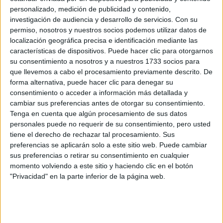
Centro Universitario de la Defensa de Madrid
C
personalizado, medición de publicidad y contenido,
Centro Universitario de la Guardia Civil
C
investigación de audiencia y desarrollo de servicios.
Con su
permiso, nosotros y nuestros socios podemos utilizar datos de
Centro Universitario EUSA
C
localización geográfica precisa e identificación mediante las
Centro Universitario FISIDEC
C
características de dispositivos. Puede hacer clic para otorgarnos
su consentimiento a nosotros y a nuestros 1733 socios para
Centro Universitario Internacional Iriarte
C
que llevemos a cabo el procesamiento previamente descrito. De
Centro Universitario SAIUS
C
forma alternativa, puede hacer clic para denegar su
consentimiento o acceder a información más detallada y
Centro Universitario San Isidoro
C
cambiar sus preferencias antes de otorgar su consentimiento.
C
Tenga en cuenta que algún procesamiento de sus datos
personales puede no requerir de su consentimiento, pero usted
tiene el derecho de rechazar tal procesamiento. Sus
preferencias se aplicarán solo a este sitio web. Puede cambiar
Centro Universitario Santa Ana
sus preferencias o retirar su consentimiento en cualquier
CES Don Bosco
C
momento volviendo a este sitio y haciendo clic en el botón
"Privacidad" en la parte inferior de la página web.
CESDA (Centro de Estudios Superiores de la Aviación)
C
CESINE - Centro Universitario
C
CETT - Campus de Turismo, Hotelería y Gastronomía
C