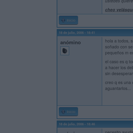
ustedes quier
cheo velásqu
Inicio
18 de julio, 2006 - 18:41
hola a todos, 
anómino
soñado con ser
pequeños m en
el caso es q t
a hacer los deb
sin desespera
creo q es una 
aguantarlos...
Inicio
18 de julio, 2006 - 18:46
necesito ayuda