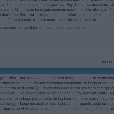
sion? en base a q? es q toi muy perdida. Hay dias en los que quiero stu
e aclare. Mi madre m ha dejado como un caso imposible, dice q el año 
x decidirme. Pero claro, sto para mi no es solución, xq tengo miedo d
e, no? aunq bueno, siempre tendre la posibilidad d cambiarme de carr
os no steis tan perdidos como yo, no es nada bueno!!
Inicia ses
go ni idea... aun me queda un año para tener que elegir, xo ya me emp
! a ratos pienso que sería una veterinaria estupenda, xo luego pienso 
me moriría de la pena
... haces dos años quería ser atriz (participo
da bien...), xo luego pienso si eso no tiene futuro, trabajan cuatro, s
sado ser psicóloga. soy un paño de lágrimas xa mis amigas y luego se 
ría bien
y luego me asaltan más dudas y me pregunto ¿esto es lo q
salidas como ADE, xo claro eso tiene muchos números, ¿no? al final sig