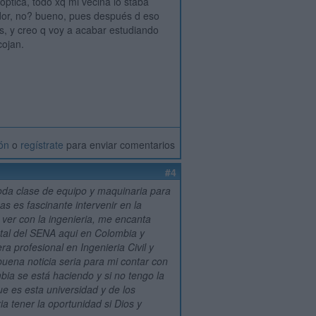
óptica, todo xq mi vecina lo staba
dedor, no? bueno, pues después d eso
ras, y creo q voy a acabar estudiando
cojan.
ión
o
regístrate
para enviar comentarios
#4
toda clase de equipo y maquinaria para
s es fascinante intervenir en la
ver con la ingenieria, me encanta
ntal del SENA aqui en Colombia y
 profesional en Ingenieria Civil y
uena noticia seria para mi contar con
bia se está haciendo y si no tengo la
ue es esta universidad y de los
a tener la oportunidad si Dios y