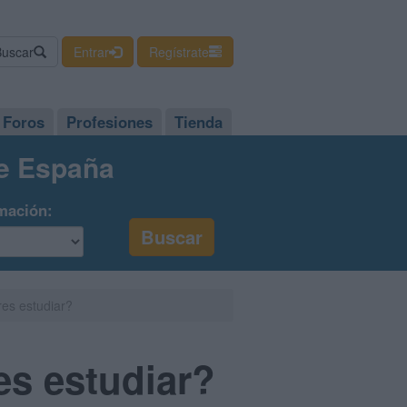
Buscar
Entrar
Regístrate
Foros
Profesiones
Tienda
de España
mación:
es estudiar?
es estudiar?