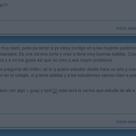
is??
Inicia ses
s muy claro, pues pa lante! q yo estoy contigo en q las mujeres podemos
sariales. Es una carrera corta y creo q tiene muy buenas salidas. Cua
s y a mi me gusta así que no creo q sea mayor problema.
la pregunta del millón: sé lo q quiero estudiar desde hace un año y cos
 en el colegio. vi q tiene salidas y q los estudiantes valoran bien a pe
piezo con algo + guay y facil
esta será la carrea que estudie de aki a
Inicia ses