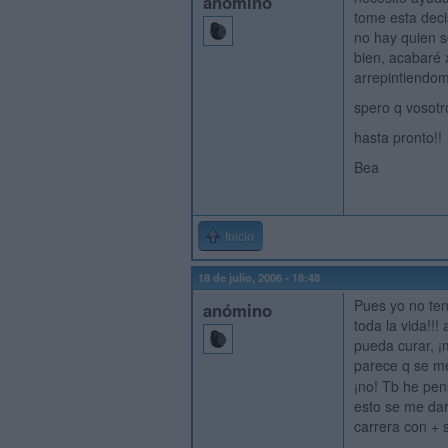
anómino
tome esta deci
no hay quien s
bien, acabaré 
arrepintiendom
spero q vosotr
hasta pronto!!
Bea
Inicio
18 de julio, 2006 - 18:48
Pues yo no ten
anómino
toda la vida!!
pueda curar, ¡
parece q se me 
¡no! Tb he pen
esto se me da
carrera con + 