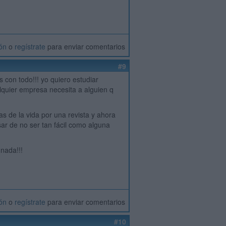
ión
o
regístrate
para enviar comentarios
#9
 con todo!!! yo quiero estudiar
lquier empresa necesita a alguien q
as de la vida por una revista y ahora
sar de no ser tan fácil como alguna
 nada!!!
ión
o
regístrate
para enviar comentarios
#10