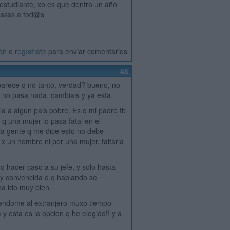
estudiante, xo es que dentro un año
sossss a tod@s
ión
o
regístrate
para enviar comentarios
#8
 parece q no tanto, verdad? bueno, no
s, no pasa nada, cambiais y ya esta.
ia a algun pais pobre. Es q mi padre tb
q una mujer lo pasa fatal en el
la gente q me dice esto no debe
x un hombre ni por una mujer, faltaria
q hacer caso a su jefe, y solo hasta
stoy convencida d q hablando se
ha ido muy bien.
 yendome al extranjero muxo tiempo
y esta es la opcion q he elegido!! y a