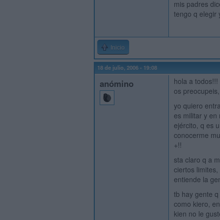
mis padres dic
tengo q elegir
Inicio
18 de julio, 2006 - 19:08
hola a todos!!
anómino
os preocupeis, 
yo quiero entr
es militar y e
ejército, q es
conocerme muxo
+!!
sta claro q a 
ciertos limites
entiende la ge
tb hay gente q
como kiero, en
kien no le gust