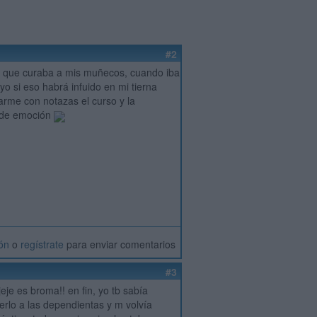
#2
a que curaba a mis muñecos, cuando iba
o si eso habrá infuido en mi tierna
arme con notazas el curso y la
a de emoción
ión
o
regístrate
para enviar comentarios
#3
je es broma!! en fin, yo tb sabía
erlo a las dependientas y m volvía