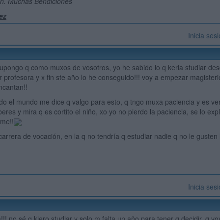
en. Muchas Bendiciones
ez
Inicia ses
supongo q como muxos de vosotros, yo he sabido lo q keria studiar de
 profesora y x fin ste año lo he conseguido!!! voy a empezar magisterio
cantan!!
odo el mundo me dice q valgo para esto, q tngo muxa paciencia y es 
eres y mira q es cortito el niño, xo yo no pierdo la paciencia, se lo ex
rme!!
carrera de vocación, en la q no tendría q estudiar nadie q no le gusten
Inicia ses
!!! no sé q kiero studiar y solo m falta un año para tener q decidir, q