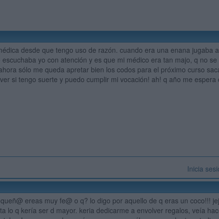
 médica desde que tengo uso de razón. cuando era una enana jugaba 
e escuchaba yo con atención y es que mi médico era tan majo, q no se y
ahora sólo me queda apretar bien los codos para el próximo curso sac
a ver si tengo suerte y puedo cumplir mi vocación! ah! q año me esper
Inicia ses
queñ@ ereas muy fe@ o q? lo digo por aquello de q eras un coco!!! jeje
a lo q kería ser d mayor. keria dedicarme a envolver regalos, veía hac