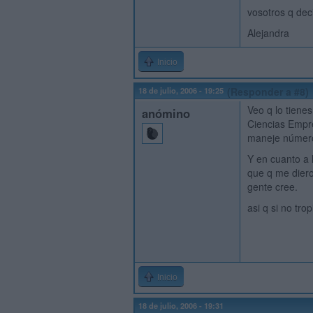
vosotros q dec
Alejandra
Inicio
18 de julio, 2006 - 19:25
(Responder a #8)
Veo q lo tiene
anómino
Ciencias Empre
maneje número
Y en cuanto a 
que q me dieron
gente cree.
asi q si no tro
Inicio
18 de julio, 2006 - 19:31