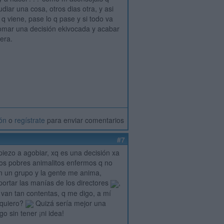
diar una cosa, otros dias otra, y asi
q viene, pase lo q pase y si todo va
 tomar una decisión ekivocada y acabar
era.
ión
o
regístrate
para enviar comentarios
#7
iezo a agobiar, xq es una decisión xa
esos pobres animalitos enfermos q no
 en un grupo y la gente me anima,
oportar las manías de los directores
,
van tan contentas, q me digo, a mí
 quiero?
Quizá sería mejor una
o sin tener ¡ni idea!