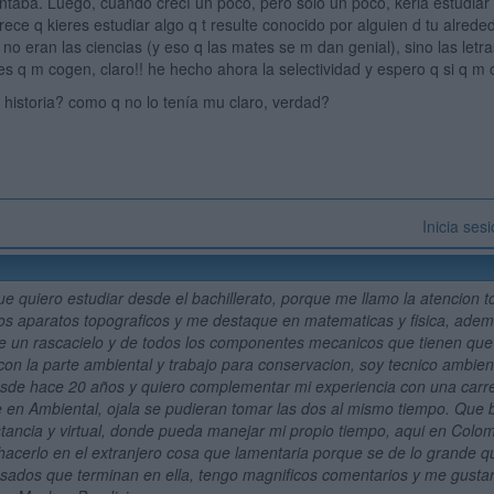
ntaba. Luego, cuando crecí un poco, pero sólo un poco, keria estudiar 
rece q kieres estudiar algo q t resulte conocido por alguien d tu alre
 no eran las ciencias (y eso q las mates se m dan genial), sino las let
 es q m cogen, claro!! he hecho ahora la selectividad y espero q si q m 
 historia? como q no lo tenía mu claro, verdad?
Inicia ses
ue quiero estudiar desde el bachillerato, porque me llamo la atencion 
los aparatos topograficos y me destaque en matematicas y fisica, adema
e un rascacielo y de todos los componentes mecanicos que tienen que 
 con la parte ambiental y trabajo para conservacion, soy tecnico ambie
sde hace 20 años y quiero complementar mi experiencia con una carrera
 en Ambiental, ojala se pudieran tomar las dos al mismo tiempo. Que b
istancia y virtual, donde pueda manejar mi propio tiempo, aqui en Colom
 hacerlo en el extranjero cosa que lamentaria porque se de lo grande q
sados que terminan en ella, tengo magnificos comentarios y me gustari