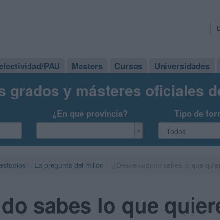
electividad/PAU
Masters
Cursos
Universidades
s grados y másteres oficiales 
¿En qué provincia?
Tipo de for
 estudios
La pregunta del millón
¿Desde cuándo sabes lo que quier
o sabes lo que quier