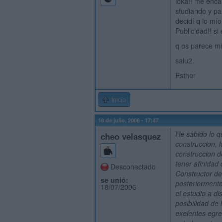
loka!! me enca
studiando y pa
decidí q lo mío
Publicidad!! si
q os parece mi
salu2.
Esther
Inicio
18 de julio, 2006 - 17:47
He sabido lo q
cheo velasquez
construccion, 
construccion d
tener afinidad
Desconectado
Constructor de
se unió:
posteriormente
18/07/2006
el estudio a d
posibilidad de
exelentes egre