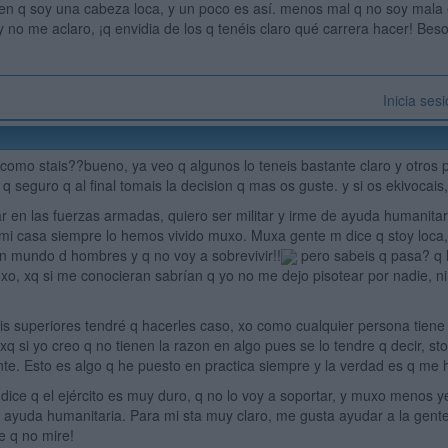
en q soy una cabeza loca, y un poco es así. menos mal q no soy mala 
 y no me aclaro, ¡q envidia de los q tenéis claro qué carrera hacer! Be
Inicia ses
! como stais??bueno, ya veo q algunos lo teneis bastante claro y otros
q seguro q al final tomais la decision q mas os guste. y si os ekivocai
ar en las fuerzas armadas, quiero ser militar y irme de ayuda humanitar
n mi casa siempre lo hemos vivido muxo. Muxa gente m dice q stoy loca, 
 un mundo d hombres y q no voy a sobrevivir!!
pero sabeis q pasa? q 
, xq si me conocieran sabrían q yo no me dejo pisotear por nadie, ni 
mis superiores tendré q hacerles caso, xo como cualquier persona tiene 
, xq si yo creo q no tienen la razon en algo pues se lo tendre q decir, 
nte. Esto es algo q he puesto en practica siempre y la verdad es q me 
 dice q el ejército es muy duro, q no lo voy a soportar, y muxo menos
 ayuda humanitaria. Para mi sta muy claro, me gusta ayudar a la gente 
e q no mire!