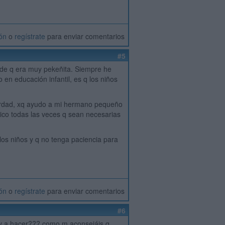
ión
o
regístrate
para enviar comentarios
#5
sde q era muy pekeñita. Siempre he
 en educación infantil, es q los niños
verdad, xq ayudo a mi hermano pequeño
plico todas las veces q sean necesarias
 los niños y q no tenga paciencia para
ión
o
regístrate
para enviar comentarios
#6
 voy a hacer??? como m aconsejáis q