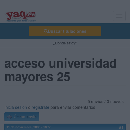
Toggl
navig
Buscar titulaciones
¿Dónde estoy?
acceso universidad
mayores 25
5 envíos / 0 nuevos
Inicia sesión
o
regístrate
para enviar comentarios
Último envío
11 de noviembre, 2006 - 18:55
#1