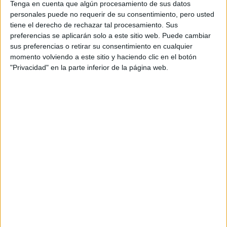
Tenga en cuenta que algún procesamiento de sus datos
personales puede no requerir de su consentimiento, pero usted
tiene el derecho de rechazar tal procesamiento. Sus
Comentarios
preferencias se aplicarán solo a este sitio web. Puede cambiar
sus preferencias o retirar su consentimiento en cualquier
12 de noviembre, 2006 - 12:23
#2
momento volviendo a este sitio y haciendo clic en el botón
"Privacidad" en la parte inferior de la página web.
anómino
estas escuelas preparan para el acceso, y cuestan poco, el
valenciano es seguro, por la comunidad, además los
examenes suelen ser por mayo, si te vas a ir de esta zona,
creo que lo mejor lo miras cuando estes instalada,
Inicio
Inicia sesión
o
regístrate
para enviar comentarios
14 de noviembre, 2006 - 14:24
#3
Paula YAQ
Desconectado
Hola Kreta,
Para prepararte para las pruebas de acceso para mayores de
25 años puedes contar con la ayuda de: