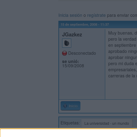
Inicia sesión
o
regístrate
para enviar co
15 de septiembre, 2008 - 11:37
Muy buenas, d
JGazkez
pero la verdad
en septiembre
aprobado ningu
Desconectado
aprobar ningun
se unió:
pero mi duda e
15/09/2008
empresariales,
carreras de la 
Inicio
Etiquetas:
La universidad - un mundo