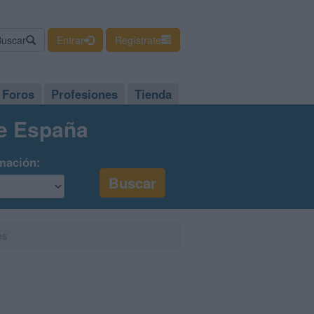
Buscar
Entrar
Regístrate
Foros
Profesiones
Tienda
de España
mación:
es