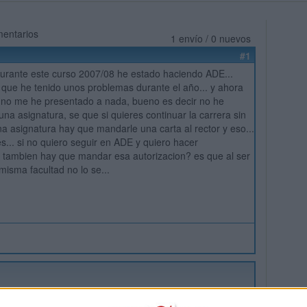
mentarios
1 envío / 0 nuevos
#1
urante este curso 2007/08 he estado haciendo ADE...
 que he tenido unos problemas durante el año... y ahora
 no me he presentado a nada, bueno es decir no he
na asignatura, se que si quieres continuar la carrera sin
a asignatura hay que mandarle una carta al rector y eso...
s... si no quiero seguir en ADE y quiero hacer
 tambien hay que mandar esa autorizacion? es que al ser
misma facultad no lo se...