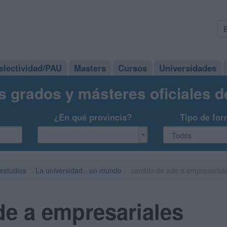
electividad/PAU
Masters
Cursos
Universidades
s grados y másteres oficiales 
¿En qué provincia?
Tipo de for
 estudios
La universidad - un mundo
cambio de ade a empresarial
e a empresariales