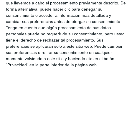
davidc
que llevemos a cabo el procesamiento previamente descrito. De
Desconectado
forma alternativa, puede hacer clic para denegar su
Hola amets!!! Yo estudio Comunicacion Audiovisual... y puedo
consentimiento o acceder a información más detallada y
informarte algo. Bueno, para empezar...la titulacion es
cambiar sus preferencias antes de otorgar su consentimiento.
denominada Grado en las Universidades públicas de
Tenga en cuenta que algún procesamiento de sus datos
Madrid...salvo de momento en la Complutense....
personales puede no requerir de su consentimiento, pero usted
tiene el derecho de rechazar tal procesamiento. Sus
Comunicacion Audiovisual esta enfocado al mundo
preferencias se aplicarán solo a este sitio web. Puede cambiar
audiovisual...desde el cine, la televisión, la fotografía, algo de
sus preferencias o retirar su consentimiento en cualquier
publicidad, algo de periodismo...etc etc Si te gusta este
momento volviendo a este sitio y haciendo clic en el botón
mundo, no dudes en escoger esta titulacion!!
"Privacidad" en la parte inferior de la página web.
Es una titulacion bastante interesante y atractiva,a la vez que
práctica (se prima bastante la creatividad e ingenio
visual)...puesto que tienes varias opciones de
especialización...Por experiencia propia, elegiria
Comunicacion Audiovisual...pero claro, no en todos los sitios
es recomendable hacerla...
Espero haberte ayudado!!!
Inicio
Inicia sesión
o
regístrate
para enviar comentarios
12 de diciembre, 2008 - 17:02
#3