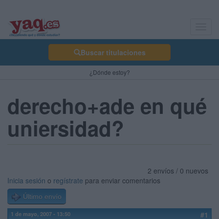
Toggl
navig
Buscar titulaciones
¿Dónde estoy?
derecho+ade en qué
uniersidad?
2 envíos / 0 nuevos
Inicia sesión
o
regístrate
para enviar comentarios
Último envío
1 de mayo, 2007 - 13:50
#1