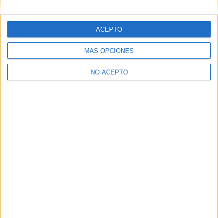
bien sobre todo x el prestigio... imagino q luego encontrar
trabajo será más fácil. Sldos a todos, Iris
ACEPTO
Inicio
Inicia sesión
o
regístrate
para enviar comentarios
MÁS OPCIONES
NO ACEPTO
Quiénes somos
|
Contactar
|
Anúnciate
Aviso legal
|
Politica de privacidad
|
Condiciones generales
|
Política
de cookies
© 2003-2026
Compás Mediterráneo S.L.
- Diego de León 47 - 28006
Madrid [ESPAÑA] - Tel. +34 91 593 2767