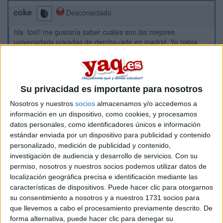
coke
Desconectado
hla tos!! me gustaría saber cuáles son las mejores
universidads privadas de dercho+ade en madrid. Yo habia
pnsao n ir a ICADE xo ya s sab lo xungas k son las pruebas d
adision y si no entro ahí me gustaria saber k otra universidad
privadad sta profesion sta bien y con unaalta bolsa d trabajo,
es decir k ksi tos los k salga d esa uni y tngan trabajo fijo.
Su privacidad es importante para nosotros
gracias! 1 slu xa tos
Nosotros y nuestros
socios
almacenamos y/o accedemos a
información en un dispositivo, como cookies, y procesamos
Inicio
datos personales, como identificadores únicos e información
estándar enviada por un dispositivo para publicidad y contenido
Etiquetas:
La universidad - un mundo
personalizado, medición de publicidad y contenido,
investigación de audiencia y desarrollo de servicios.
Con su
permiso, nosotros y nuestros socios podemos utilizar datos de
localización geográfica precisa e identificación mediante las
características de dispositivos. Puede hacer clic para otorgarnos
su consentimiento a nosotros y a nuestros 1731 socios para
que llevemos a cabo el procesamiento previamente descrito. De
forma alternativa, puede hacer clic para denegar su