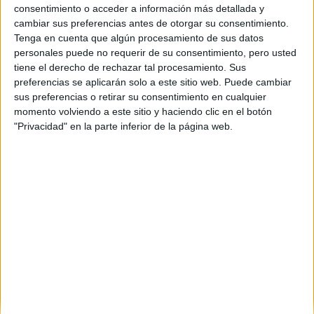
consentimiento o acceder a información más detallada y
cambiar sus preferencias antes de otorgar su consentimiento.
Tenga en cuenta que algún procesamiento de sus datos
personales puede no requerir de su consentimiento, pero usted
tiene el derecho de rechazar tal procesamiento. Sus
preferencias se aplicarán solo a este sitio web. Puede cambiar
sus preferencias o retirar su consentimiento en cualquier
momento volviendo a este sitio y haciendo clic en el botón
"Privacidad" en la parte inferior de la página web.
Comentarios
1 de mayo, 2007 - 14:41
#2
anómino
x lo que se escucha parace q las mejores son ceu o icade, si te
lo puedes permitir estudiar en una de estas unis tiene q estar