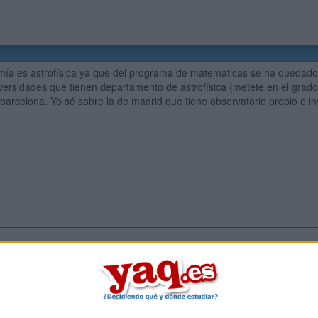
mía es astrofísica ya que del programa de matematicas se ha quedado 
versidades que tienen departamento de astrofísica (metete en el grado
 barcelona. Yo sé sobre la de madrid que tiene observatorio propio e i
Inicia ses