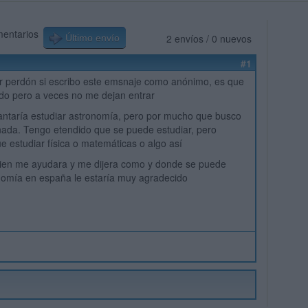
mentarios
2 envíos / 0 nuevos
Último envío
#1
r perdón si escribo este emsnaje como anónimo, es que
do pero a veces no me dejan entrar
antaría estudiar astronomía, pero por mucho que busco
ada. Tengo etendido que se puede estudiar, pero
e estudiar física o matemáticas o algo así
uien me ayudara y me dijera como y donde se puede
nomía en españa le estaría muy agradecido