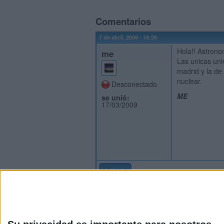
Comentarios
7 de abril, 2009 - 18:26
Hola!! Astrono
me
Las unicas uni
madrid y la de
nuclear.
Desconectado
ME
se unió:
17/03/2009
Inicio