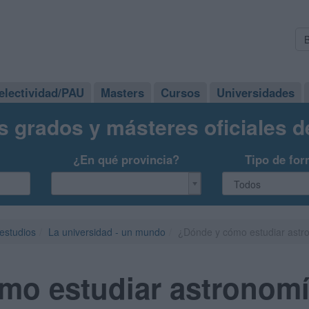
electividad/PAU
Masters
Cursos
Universidades
s grados y másteres oficiales 
¿En qué provincia?
Tipo de for
 estudios
La universidad - un mundo
¿Dónde y cómo estudiar astr
mo estudiar astronom