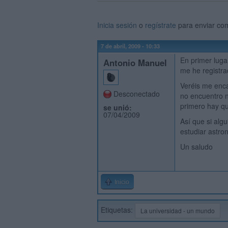
Inicia sesión
o
regístrate
para enviar co
7 de abril, 2009 - 10:33
En primer luga
Antonio Manuel
me he registra
Veréis me enc
Desconectado
no encuentro n
primero hay qu
se unió:
07/04/2009
Así que si alg
estudiar astro
Un saludo
Inicio
Etiquetas:
La universidad - un mundo