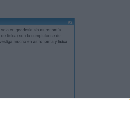
#2
solo en geodesia sin astronomía...
 de física) son la complutense de
nvestiga mucho en astronomia y fisica
ión
o
regístrate
para enviar comentarios