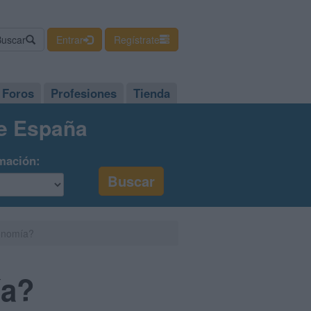
Buscar
Entrar
Regístrate
Foros
Profesiones
Tienda
de España
mación:
onomía?
ía?