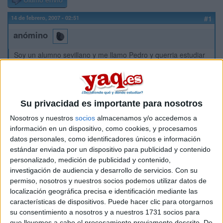
Último envío
14 de febrero, 2007 - 02:51
#1
anómino
Soy un alumno sevillano y me llamo Pedro y querria estudiar
ingenieria de caminos, pero mi media de fisica no es nada
espectacular es de un 7, luego en matematicas y dibujo si soy
ya mejor... pero me preocupa mucho este tema de la fisica y
queria saber si se puede recuperar ese terreno perdido en el
Su privacidad es importante para nosotros
colegio, en la universidad. Quiero saber si mas o menos
estoy capacitado para terminar la carrera de caminos. Muxas
Nosotros y nuestros
socios
almacenamos y/o accedemos a
Gracias.
información en un dispositivo, como cookies, y procesamos
datos personales, como identificadores únicos e información
Inicio
estándar enviada por un dispositivo para publicidad y contenido
personalizado, medición de publicidad y contenido,
investigación de audiencia y desarrollo de servicios.
Con su
Etiquetas:
La universidad - un mundo
permiso, nosotros y nuestros socios podemos utilizar datos de
localización geográfica precisa e identificación mediante las
características de dispositivos. Puede hacer clic para otorgarnos
su consentimiento a nosotros y a nuestros 1731 socios para
que llevemos a cabo el procesamiento previamente descrito. De