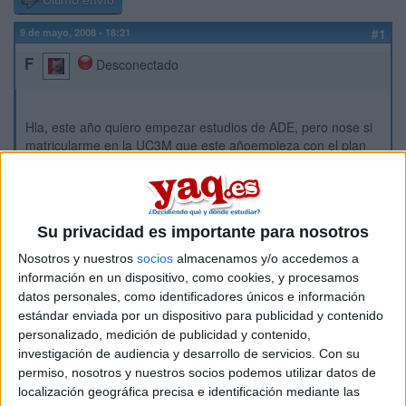
Último envío
9 de mayo, 2008 - 18:21
#1
F
Desconectado
Hla, este año quiero empezar estudios de ADE, pero nose si
matricularme en la UC3M que este añoempieza con el plan
nuevo, o sería mejor matricularme en la UAM que aún tiene
el plan antiguo, ya que todavía piensa implantarlo en el
2009/20
10????????????????????????
Otra cosa, actualmente estoy estudiando ing. informática,
Su privacidad es importante para nosotros
pero me he dado cuenta que no me gusta nadaaaaaaaaa,
Nosotros y nuestros
socios
almacenamos y/o accedemos a
estoy estudiando en la UAM, quisiera saber tb, cuándo es
información en un dispositivo, como cookies, y procesamos
que debería informar a la universidad que abandono los
datos personales, como identificadores únicos e información
estudios y quisiera que empezarán con el translado de mi
estándar enviada por un dispositivo para publicidad y contenido
expediente??, tndría que comunicarles después de que me
llegue la carta de la otra univ.????. (en caso d que me
personalizado, medición de publicidad y contenido,
decidiera tener como primera opción entrar a la UC3M)
investigación de audiencia y desarrollo de servicios.
Con su
permiso, nosotros y nuestros socios podemos utilizar datos de
Qué sería lo mejor???
localización geográfica precisa e identificación mediante las