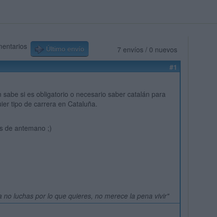
mentarios
7 envíos / 0 nuevos
Último envío
#1
n sabe si es obligatorio o necesario saber catalán para
uier tipo de carrera en Cataluña.
s de antemano ;)
a no luchas por lo que quieres, no merece la pena vivir"