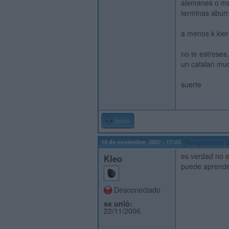
alemanes o marr
terminas abur
a menos k kiera
no te estreses
un catalan muc
suerte
Inicio
19 de noviembre, 2007 - 17:03
(Responder a
es verdad no e
Kleo
puede aprender
Desconectado
se unió:
22/11/2006