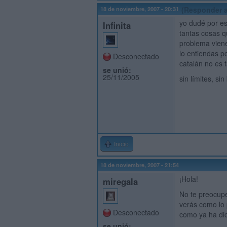
18 de noviembre, 2007 - 20:31
(Responder a
yo dudé por es
Infinita
tantas cosas q
problema viene
lo entiendas p
Desconectado
catalán no es 
se unió:
25/11/2005
sin límites, si
Inicio
18 de noviembre, 2007 - 21:54
¡Hola!
miregala
No te preocupe
verás como lo 
Desconectado
como ya ha dic
se unió: