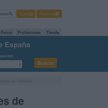
Buscar
Entrar
Regístrate
Foros
Profesiones
Tienda
de España
mación:
rsidades de Cataluña?
es de