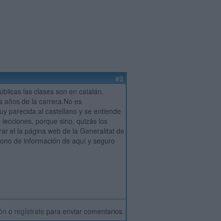
#2
blicas las clases son en catalán.
s años de la carrera.No es
y parecida al castellano y se entiende
lecciones, porque sino, quizás los
r el la página web de la Generalitat de
éfono de información de aquí y seguro
ión
o
regístrate
para enviar comentarios