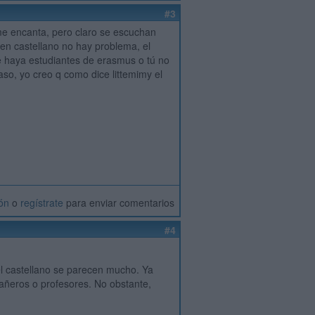
#3
 me encanta, pero claro se escuchan
 en castellano no hay problema, el
e haya estudiantes de erasmus o tú no
so, yo creo q como dice littemimy el
ión
o
regístrate
para enviar comentarios
#4
 el castellano se parecen mucho. Ya
añeros o profesores. No obstante,