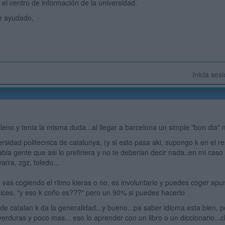
 el centro de información de la universidad.
e ayudado,
Inicia ses
ileno y tenia la misma duda...al llegar a barcelona un simple "bon dia"
ersidad politecnica de catalunya, (y si esto pasa aki, supongo k en el r
habia gente que asi lo prefiriera y no te deberian decir nada..en mi c
rra, zgz, toledo...
e vas cogiendo el ritmo kieras o no, es involuntario y puedes coger ap
ices, "y eso k coño es???" pero un 90% si puedes hacerlo
 de catalan k da la generalidad...y bueno...pa saber idioma esta bien, po
 verduras y poco mas... eso lo aprender con un libro o un diccionario...