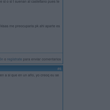
 si o si t suenan al castellano pues te
o kisas me preocuparia pk ahi aparte es
ión
o
regístrate
para enviar comentarios
#6
en a si que en un año, yo creoq eu se