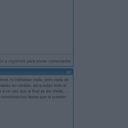
ión
o
regístrate
para enviar comentarios
#7
 primos no hablaban nada, pero nada de
blan en catalan, asi q estan todo el
no veo que al final se les olvida, ....
s conocimientos tienes que te pueden