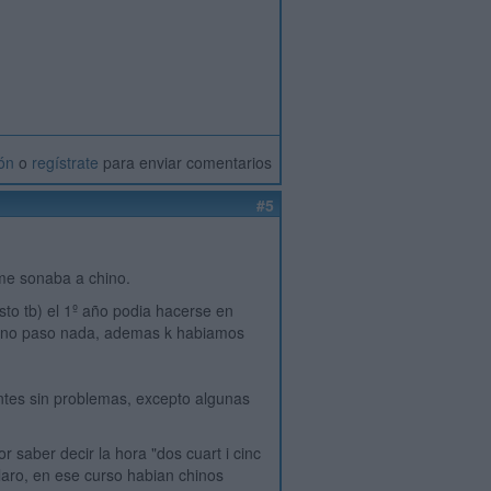
ión
o
regístrate
para enviar comentarios
#5
 me sonaba a chino.
esto tb) el 1º año podia hacerse en
aso no paso nada, ademas k habiamos
untes sin problemas, excepto algunas
r saber decir la hora "dos cuart i cinc
claro, en ese curso habian chinos