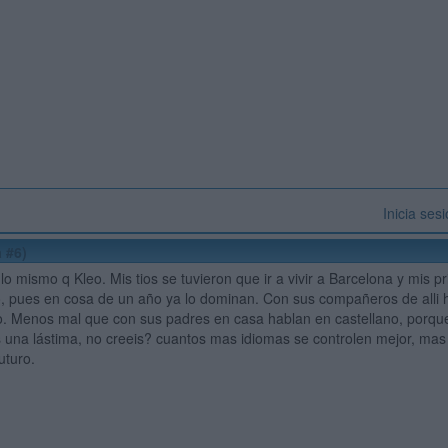
Inicia ses
 #6)
 lo mismo q Kleo. Mis tios se tuvieron que ir a vivir a Barcelona y mis
, pues en cosa de un año ya lo dominan. Con sus compañeros de alli ha
o. Menos mal que con sus padres en casa hablan en castellano, porque si 
s una lástima, no creeis? cuantos mas idiomas se controlen mejor, ma
uturo.