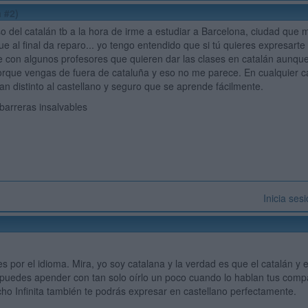
 #2)
o del catalán tb a la hora de irme a estudiar a Barcelona, ciudad que
ue al final da reparo... yo tengo entendido que si tú quieres expresarte
 con algunos profesores que quieren dar las clases en catalán aunqu
orque vengas de fuera de cataluña y eso no me parece. En cualquier ca
tan distinto al castellano y seguro que se aprende fácilmente.
n barreras insalvables
Inicia ses
s por el idioma. Mira, yo soy catalana y la verdad es que el catalán y
puedes apender con tan solo oírlo un poco cuando lo hablan tus comp
ho Infinita también te podrás expresar en castellano perfectamente.