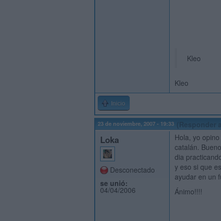
Kleo
Kleo
Inicio
23 de noviembre, 2007 - 19:33
(Responder a
Hola, yo opino
Loka
catalán. Bueno
dia practicand
y eso si que e
Desconectado
ayudar en un f
se unió:
04/04/2006
Ánimo!!!!