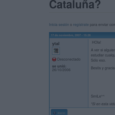
Cataluña?
Inicia sesión
o
regístrate
para enviar co
17 de noviembre, 2007 - 15:28
HOla!
ytal
A ver si alguie
estudiar cualq
Desconectado
Sólo eso.
se unió:
Bes0s y gracia
26/10/2006
SmiLe^^
"Si en esta vid
Inicio