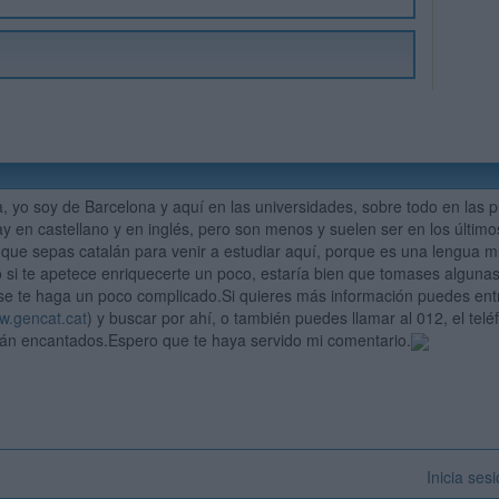
, yo soy de Barcelona y aquí en las universidades, sobre todo en las pú
y en castellano y en inglés, pero son menos y suelen ser en los último
 que sepas catalán para venir a estudiar aquí, porque es una lengua mu
 si te apetece enriquecerte un poco, estaría bien que tomases algunas 
se te haga un poco complicado.Si quieres más información puedes entra
w.gencat.cat
) y buscar por ahí, o también puedes llamar al 012, el tel
án encantados.Espero que te haya servido mi comentario.
Inicia ses