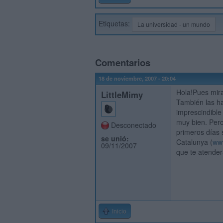
Etiquetas:
La universidad - un mundo
Comentarios
18 de noviembre, 2007 - 20:04
Hola!Pues mira
LittleMimy
También las ha
imprescindible
muy bien. Pero
Desconectado
primeros días 
se unió:
Catalunya (
ww
09/11/2007
que te atender
Inicio