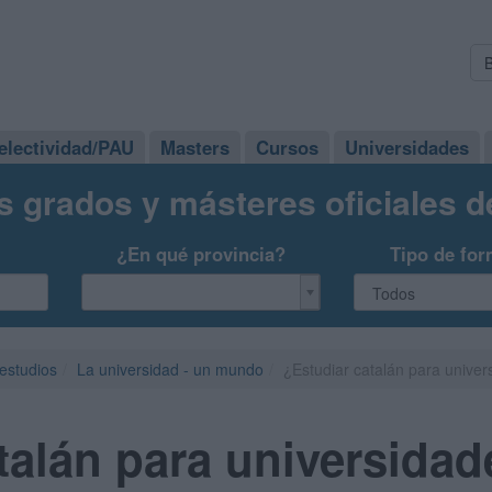
electividad/PAU
Masters
Cursos
Universidades
s grados y másteres oficiales 
¿En qué provincia?
Tipo de for
 estudios
La universidad - un mundo
¿Estudiar catalán para unive
talán para universidad