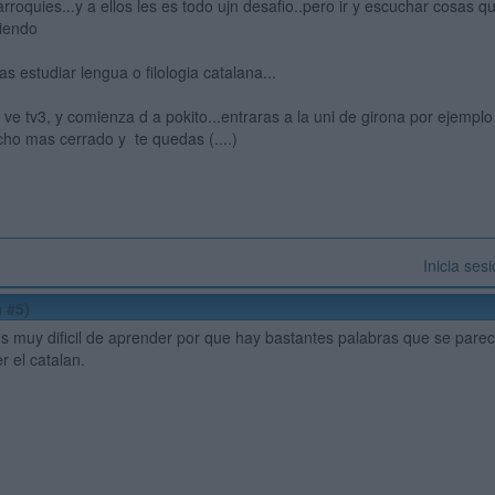
oquies...y a ellos les es todo ujn desafio..pero ir y escuchar cosas que
riendo
s estudiar lengua o filologia catalana...
, ve tv3, y comienza d a pokito...entraras a la uni de girona por ejempl
ho mas cerrado y te quedas (....)
Inicia ses
 #5)
s muy dificil de aprender por que hay bastantes palabras que se parec
 el catalan.