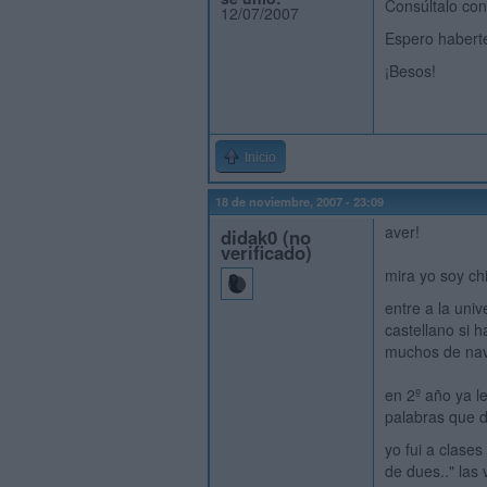
Consúltalo con
12/07/2007
Espero habert
¡Besos!
Inicio
18 de noviembre, 2007 - 23:09
aver!
didak0 (no
verificado)
mira yo soy ch
entre a la univ
castellano si 
muchos de nava
en 2º año ya l
palabras que d
yo fui a clases
de dues.." las