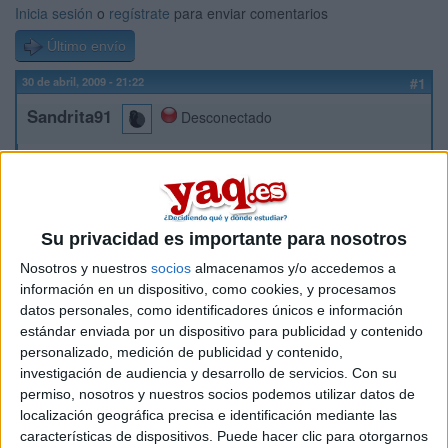
Inicia sesión
o
regístrate
para enviar comentarios
Último envío
30 de abril, 2009 - 21:22
#1
Sandrita91
Desconectado
Holaaa
Ya he escrito otras veces sobre dudas de traduccion e
interpretación pero ya he decidido que voy a estudiarlo. Me
gustaria hablar con gente que estudie ese o ya haya
Su privacidad es importante para nosotros
terminado para preguntar algunas dudas que no tengo muy
claras porque no quiero arrepentirme de haberme metido en
Nosotros y nuestros
socios
almacenamos y/o accedemos a
traducción una vez empezao el curso. Os agradecería mucho
información en un dispositivo, como cookies, y procesamos
si alguien quisiera darme su email o algo o de alguna otra
datos personales, como identificadores únicos e información
forma. Si alguien quiere contactar conmigo o ve que puede
estándar enviada por un dispositivo para publicidad y contenido
ayudarme, decidme algo
personalizado, medición de publicidad y contenido,
investigación de audiencia y desarrollo de servicios.
Con su
Muchisimas gracias a todos =)
permiso, nosotros y nuestros socios podemos utilizar datos de
localización geográfica precisa e identificación mediante las
Inicio
características de dispositivos. Puede hacer clic para otorgarnos