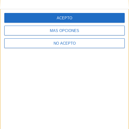
Rafa
-----------
ACEPTO
Rafael Mompó
Profesor de la Universidad Europea de Madrid... y consultor
MÁS OPCIONES
(me va la innovación)
Rafa
NO ACEPTO
-----------
Rafael Mompó
Profesor de la Universidad Europea de Madrid... y consultor
(me va la innovación)
Inicio
Inicia sesión
o
regístrate
para enviar comentarios
21 de junio, 2008 - 10:35
(Responder a #2)
#6
rafamompo
Desconectado
Dependerá de las universidades. En la mía tenemos un plan
de convalidaciones que te permite cambiarte a los nuevos