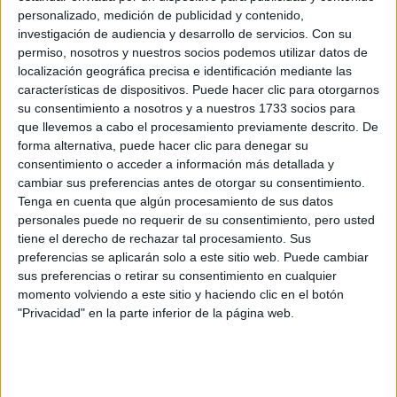
personalizado, medición de publicidad y contenido,
15 de junio, 2008 - 18:20
#2
investigación de audiencia y desarrollo de servicios.
Con su
permiso, nosotros y nuestros socios podemos utilizar datos de
maria_mimbrero
Desconectado
localización geográfica precisa e identificación mediante las
características de dispositivos. Puede hacer clic para otorgarnos
HOla!
su consentimiento a nosotros y a nuestros 1733 socios para
Yo tengo la misma duda que tú... Antes de nada, decir
que llevemos a cabo el procesamiento previamente descrito. De
que mañana mismo empiezo la Selectividad!! YO cuento
forma alternativa, puede hacer clic para denegar su
con aprobarla. Después de eso, este año empezaré
consentimiento o acceder a información más detallada y
Ingeniería Téc. Industrial Electrónica Industrial, mi duda
cambiar sus preferencias antes de otorgar su consentimiento.
es la misma que la tuya. ¿Cuando entre el plan de
Tenga en cuenta que algún procesamiento de sus datos
Bolonia en todas la universidades, se podrá hacer algo
personales puede no requerir de su consentimiento, pero usted
para cambiarse al nuevo plan? Estaría bien que puediera
tiene el derecho de rechazar tal procesamiento. Sus
hacerse algo de eso...
preferencias se aplicarán solo a este sitio web. Puede cambiar
Estaré atenta a esta pregunta para ver las respuestas. Un
sus preferencias o retirar su consentimiento en cualquier
beso, chao!!
momento volviendo a este sitio y haciendo clic en el botón
No siento lo que digo, digo lo que siento
"Privacidad" en la parte inferior de la página web.
Inicio
Inicia sesión
o
regístrate
para enviar comentarios
16 de junio, 2008 - 13:39
#3