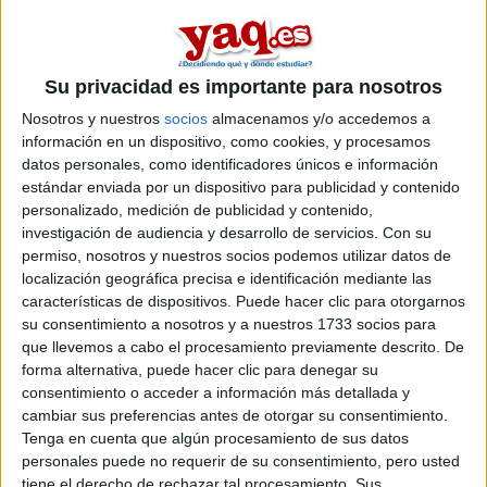
tagaste
Desconectado
Hola me gustaria saber si la pedagogia tiene salidas
Su privacidad es importante para nosotros
profesionales...en algunos foros se opina que si y en muchos
Nosotros y nuestros
socios
almacenamos y/o accedemos a
otros que no...quien pueda ayudarmey quien sepa cosas sobre
esta licenciatura que me conteste por favor.Muchas gracias
información en un dispositivo, como cookies, y procesamos
datos personales, como identificadores únicos e información
Inicio
estándar enviada por un dispositivo para publicidad y contenido
personalizado, medición de publicidad y contenido,
investigación de audiencia y desarrollo de servicios.
Con su
Etiquetas:
La universidad - un mundo
permiso, nosotros y nuestros socios podemos utilizar datos de
localización geográfica precisa e identificación mediante las
características de dispositivos. Puede hacer clic para otorgarnos
su consentimiento a nosotros y a nuestros 1733 socios para
que llevemos a cabo el procesamiento previamente descrito. De
forma alternativa, puede hacer clic para denegar su
consentimiento o acceder a información más detallada y
cambiar sus preferencias antes de otorgar su consentimiento.
Tenga en cuenta que algún procesamiento de sus datos
personales puede no requerir de su consentimiento, pero usted
tiene el derecho de rechazar tal procesamiento. Sus