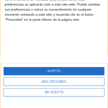
preferencias se aplicarán solo a este sitio web. Puede cambiar
sus preferencias o retirar su consentimiento en cualquier
momento volviendo a este sitio y haciendo clic en el botón
"Privacidad" en la parte inferior de la página web.
ACEPTO
Quiénes somos
|
Contactar
|
Anúnciate
MÁS OPCIONES
Aviso legal
|
Politica de privacidad
|
Condiciones generales
|
Política
de cookies
NO ACEPTO
© 2003-2026
Compás Mediterráneo S.L.
- Diego de León 47 - 28006
Madrid [ESPAÑA] - Tel. +34 91 593 2767