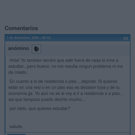
Comentarios
1 de diciembre, 2006 - 00:18
#2
anómino
Hola! Yo tambien tendre que salir fuera de casa la irme a
estudiar...pero bueno, no me resulta ningun problema ni me
da miedo..
En cuanto a lo de residencia o piso....depnde. Si quieres
estar en una resi o en un piso eso es decision tuya y de tu
economia jja. Yo aùn no se si voy a ir a residencia o a piso...
asi que tampoco puedo decirte mucho...
por cieto, que quieres estudiar?
saluds