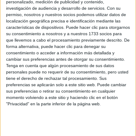
personalizado, medición de publicidad y contenido,
de Ciudad Universitaria) y fue una suerte... Justo ya cuando
investigación de audiencia y desarrollo de servicios.
Con su
pensaba q iba a tener q vivir en una tienda de campaña, me
encontré con una habitación!!!
permiso, nosotros y nuestros socios podemos utilizar datos de
localización geográfica precisa e identificación mediante las
Lo mejor de todo es la gente con la q comparto el piso: una
características de dispositivos. Puede hacer clic para otorgarnos
chica del puerto de Sta. María, otra de Londres, una
su consentimiento a nosotros y a nuestros 1733 socios para
japonesa y una francesa... Como podéis imaginar el
que llevemos a cabo el procesamiento previamente descrito. De
aburrimiento en nuestro piso no existe. Lo q peor llevamos es
forma alternativa, puede hacer clic para denegar su
la limpieza, es un poco caos, la compra de la comida, etc....
consentimiento o acceder a información más detallada y
pero bueno creo q vamos aprendiendo poco a poco.
cambiar sus preferencias antes de otorgar su consentimiento.
Pues nada mi consejo es que os miréis esto cuanto antes y
Tenga en cuenta que algún procesamiento de sus datos
así tienes más posibilidades de buscar una residencia q te
personales puede no requerir de su consentimiento, pero usted
guste. Saludos a todos
tiene el derecho de rechazar tal procesamiento. Sus
sin límites, sin barreras insalvables
preferencias se aplicarán solo a este sitio web. Puede cambiar
sus preferencias o retirar su consentimiento en cualquier
momento volviendo a este sitio y haciendo clic en el botón
Inicio
Inicia sesión
o
regístrate
para enviar comentarios
"Privacidad" en la parte inferior de la página web.
1 de diciembre, 2006 - 16:29
(Responder a #2)
#4
Elfio
Desconectado
bueno, mi intencion es estudiar informatica, una de las tecnicas