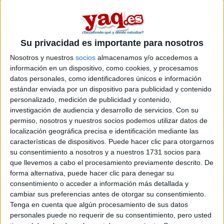
Lydia04
Desconectado
hola, me gustaria saber si alguien va a estudiar medicina o
Su privacidad es importante para nosotros
economicas en la universidad de sevilla el año que viene osea
en el curso 2009-2010 ya que son las carreras mas probables
Nosotros y nuestros
socios
almacenamos y/o accedemos a
que haga y no conozco a nadie que las vaya a hacer y me
información en un dispositivo, como cookies, y procesamos
gustaria conocer gente espero vuestras contestaciones
datos personales, como identificadores únicos e información
estándar enviada por un dispositivo para publicidad y contenido
Inicio
personalizado, medición de publicidad y contenido,
investigación de audiencia y desarrollo de servicios.
Con su
Etiquetas:
La universidad - un mundo
permiso, nosotros y nuestros socios podemos utilizar datos de
localización geográfica precisa e identificación mediante las
características de dispositivos. Puede hacer clic para otorgarnos
su consentimiento a nosotros y a nuestros 1731 socios para
que llevemos a cabo el procesamiento previamente descrito. De
forma alternativa, puede hacer clic para denegar su
consentimiento o acceder a información más detallada y
cambiar sus preferencias antes de otorgar su consentimiento.
Tenga en cuenta que algún procesamiento de sus datos
personales puede no requerir de su consentimiento, pero usted