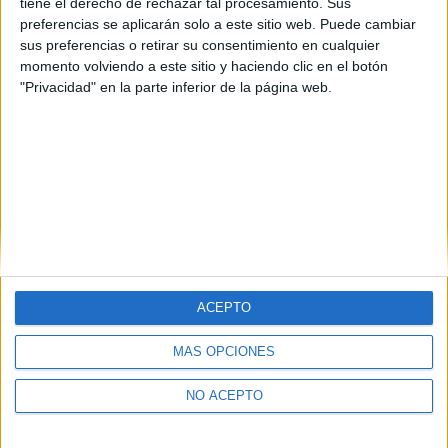
tiene el derecho de rechazar tal procesamiento. Sus
preferencias se aplicarán solo a este sitio web. Puede cambiar
sus preferencias o retirar su consentimiento en cualquier
momento volviendo a este sitio y haciendo clic en el botón
"Privacidad" en la parte inferior de la página web.
ACEPTO
Quiénes somos
|
Contactar
|
Anúnciate
MÁS OPCIONES
Aviso legal
|
Politica de privacidad
|
Condiciones generales
|
Política
de cookies
NO ACEPTO
© 2003-2026
Compás Mediterráneo S.L.
- Diego de León 47 - 28006
Madrid [ESPAÑA] - Tel. +34 91 593 2767