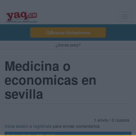
Toggl
navig
Buscar titulaciones
¿Dónde estoy?
Medicina o
economicas en
sevilla
1 envío / 0 nuevos
Inicia sesión
o
regístrate
para enviar comentarios
18 de septiembre, 2008 - 16:01
#1