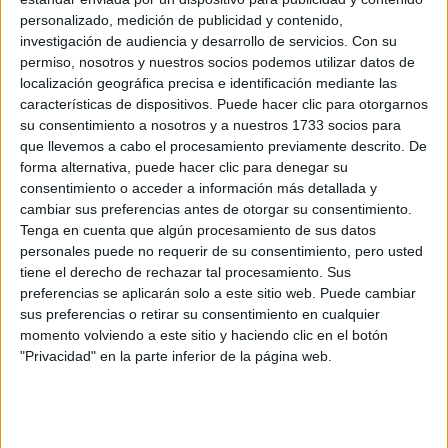
posibles tres diplomaturas. No se si deberia conformarme con
personalizado, medición de publicidad y contenido,
empresariales o buscar otra carrera, se que lo adecuado es
investigación de audiencia y desarrollo de servicios.
Con su
seguir estudiando informatica pero me gustaria tener varias
permiso, nosotros y nuestros socios podemos utilizar datos de
opciones en mi futuro profesional.
localización geográfica precisa e identificación mediante las
Mi meta en la vida es ser un empresario, quiero saber
características de dispositivos. Puede hacer clic para otorgarnos
vuestra opinion sobre que carrera estudiariais en mi
su consentimiento a nosotros y a nuestros 1733 socios para
situacion, puede ayudarme mucho.
que llevemos a cabo el procesamiento previamente descrito. De
forma alternativa, puede hacer clic para denegar su
Muchas gracias a todos por adelantado.
consentimiento o acceder a información más detallada y
cambiar sus preferencias antes de otorgar su consentimiento.
Inicio
Tenga en cuenta que algún procesamiento de sus datos
personales puede no requerir de su consentimiento, pero usted
Etiquetas:
La universidad - un mundo
tiene el derecho de rechazar tal procesamiento. Sus
preferencias se aplicarán solo a este sitio web. Puede cambiar
sus preferencias o retirar su consentimiento en cualquier
momento volviendo a este sitio y haciendo clic en el botón
"Privacidad" en la parte inferior de la página web.