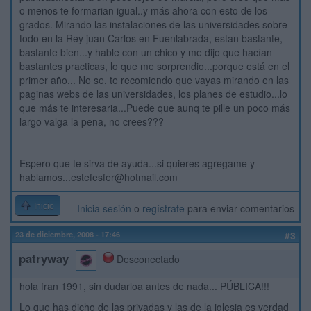
o menos te formarian igual..y más ahora con esto de los
grados. Mirando las instalaciones de las universidades sobre
todo en la Rey juan Carlos en Fuenlabrada, estan bastante,
bastante bien...y hable con un chico y me dijo que hacían
bastantes practicas, lo que me sorprendio...porque está en el
primer año... No se, te recomiendo que vayas mirando en las
paginas webs de las universidades, los planes de estudio...lo
que más te interesaria...Puede que aunq te pille un poco más
largo valga la pena, no crees???
Espero que te sirva de ayuda...si quieres agregame y
hablamos...estefesfer@hotmail.com
Inicio
Inicia sesión
o
regístrate
para enviar comentarios
23 de diciembre, 2008 - 17:46
#3
patryway
Desconectado
hola fran 1991, sin dudarloa antes de nada... PÚBLICA!!!
Lo que has dicho de las privadas y las de la iglesia es verdad