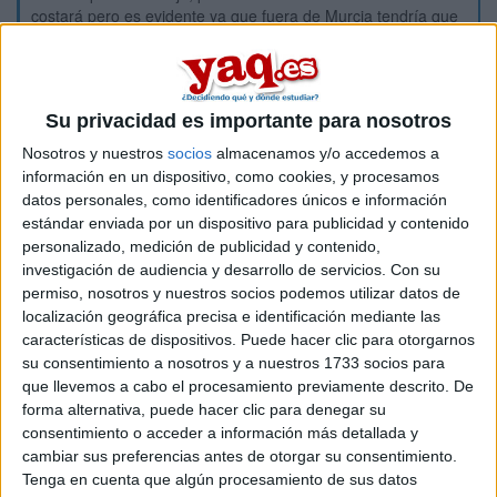
costará pero es evidente ya que fuera de Murcia tendría que
pagar los gastos de la universidad más la estancia, y todo lo
que eso conlleva... no sé que haré he pensado en hacer el
primer año aquí y luego ir a Madrid o Barcelona. Me parece
muy precipitado ir yo solo a Madrid con 18 años... me gustaría
Su privacidad es importante para nosotros
al menos encontrar compañer@ de piso... no se... Felices
fiestas ;)
Nosotros y nuestros
socios
almacenamos y/o accedemos a
información en un dispositivo, como cookies, y procesamos
Inicio
Inicia sesión
o
regístrate
para enviar comentarios
datos personales, como identificadores únicos e información
estándar enviada por un dispositivo para publicidad y contenido
26 de diciembre, 2008 - 14:32
(Responder a #3)
#7
personalizado, medición de publicidad y contenido,
Fran 1991 (no verificado)
investigación de audiencia y desarrollo de servicios.
Con su
permiso, nosotros y nuestros socios podemos utilizar datos de
He pensado en hacer el primer año en la privada aquí en
localización geográfica precisa e identificación mediante las
Murcia, y luego ir a Madrid a continuar mis estudios allí, no
características de dispositivos. Puede hacer clic para otorgarnos
sé... qué me dices? es que no conozco a nadie, e ir solo a
su consentimiento a nosotros y a nuestros 1733 socios para
Madrid... acojona un poko xD he hablado con universitarios y
que llevemos a cabo el procesamiento previamente descrito. De
todos me han aconsejado lo mismo, que vaya a Madrid que
forma alternativa, puede hacer clic para denegar su
allí es donde está todo el meollo de esta materia...
consentimiento o acceder a información más detallada y
La verdad no tengo ni idea de lo que haré pero si voy fuera
cambiar sus preferencias antes de otorgar su consentimiento.
me gustaría estudiar en la MEJOR para esta carrera, porque
Tenga en cuenta que algún procesamiento de sus datos