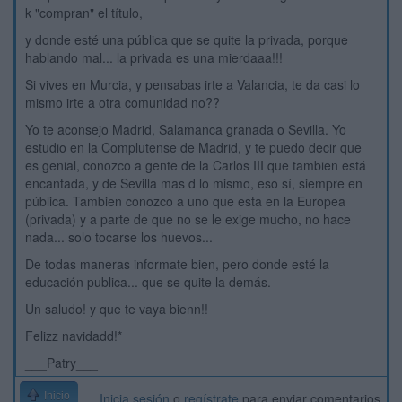
k "compran" el título,
y donde esté una pública que se quite la privada, porque
hablando mal... la privada es una mierdaaa!!!
Si vives en Murcia, y pensabas irte a Valancia, te da casi lo
mismo irte a otra comunidad no??
Yo te aconsejo Madrid, Salamanca granada o Sevilla. Yo
estudio en la Complutense de Madrid, y te puedo decir que
es genial, conozco a gente de la Carlos III que tambien está
encantada, y de Sevilla mas d lo mismo, eso sí, siempre en
pública. Tambien conozco a uno que esta en la Europea
(privada) y a parte de que no se le exige mucho, no hace
nada... solo tocarse los huevos...
De todas maneras informate bien, pero donde esté la
educación publica... que se quite la demás.
Un saludo! y que te vaya bienn!!
Felizz navidadd!*
___Patry___
Inicio
Inicia sesión
o
regístrate
para enviar comentarios