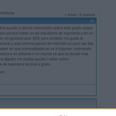
mentarios
1 envío / 0 nuevos
#1
dría ayudar y darme información sobre este grado esque
sado porque haber yo soi estudiante de ingenieria y en un
o me gustaria acer ADE pero tambien me gusta la
general y esta carrera parece ke intercale un poco las dos
saber en que universidades se va a imponer i sobretodo
 estara o en alicante o en murcia ya que es donde mas
, si alguien me podria ayudar i saber sobre
s de ingenieria tecnica a grado
ludo