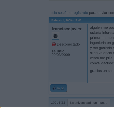
Inicia sesión
o
regístrate
para enviar co
16 de abril, 2009 - 17:02
alguien me po
franciscojavier
estaría intere
primer moment
ingenieria en 
Desconectado
y me gustaria 
se unió:
si en valencia
22/03/2009
cerca me pilla
convalidacinoe
gracias un sa
Inicio
Etiquetas:
La universidad - un mundo