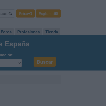
Buscar
Entrar
Regístrate
Foros
Profesiones
Tienda
de España
mación:
o