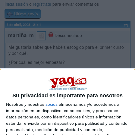
Inicia sesión
o
regístrate
para enviar comentarios
Último envío
3 de abril, 2008 - 21:11
#1
martiña_m
Desconectado
Me gustaría saber que habéis escogido para el primer curso
y por qué.
¿Por cuál es mejor empezar?
Estudiar asignaturas (inglés, conocimiento del medio...) o
más tericos (didactica para adultos...)
Contestad, por favor...
Su privacidad es importante para nosotros
Inicio
Nosotros y nuestros
socios
almacenamos y/o accedemos a
información en un dispositivo, como cookies, y procesamos
Etiquetas:
La universidad - un mundo
datos personales, como identificadores únicos e información
estándar enviada por un dispositivo para publicidad y contenido
personalizado, medición de publicidad y contenido,