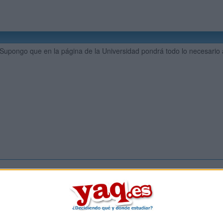
. Supongo que en la página de la Universidad pondrá todo lo necesario a
Inicia ses