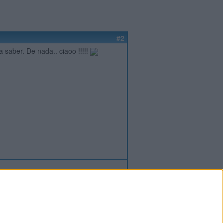
#2
 saber. De nada.. ciaoo !!!!!
ión
o
regístrate
para enviar comentarios