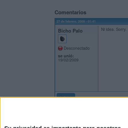
Comentarios
27 de febrero, 2009 - 01:41
Ni idea. Sorry
Bicho Palo
Desconectado
se unió:
19/02/2009
Inicio