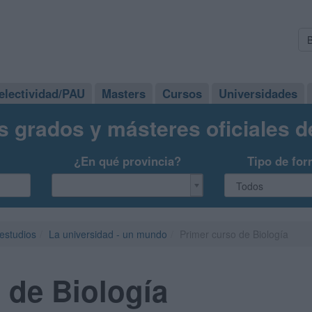
electividad/PAU
Masters
Cursos
Universidades
s grados y másteres oficiales 
¿En qué provincia?
Tipo de for
 estudios
La universidad - un mundo
Primer curso de Biología
 de Biología