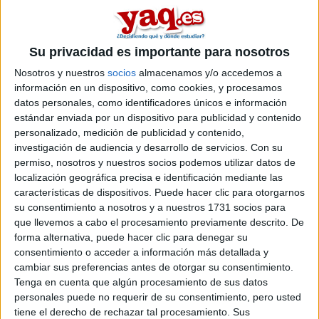
Hola,queria hacer la prueba para el año que viene,y queria
saber si alguien la ha hehco en la uem,porque posiblemente la
realizaria ahi.Darme vuestra opinion consejos etc..Y si habeis
Su privacidad es importante para nosotros
cursado o estais cursando la carrera en esta misma,como
Nosotros y nuestros
socios
almacenamos y/o accedemos a
es,etc...Haria enfermeria.gracias y saludos.
información en un dispositivo, como cookies, y procesamos
Inicio
datos personales, como identificadores únicos e información
estándar enviada por un dispositivo para publicidad y contenido
personalizado, medición de publicidad y contenido,
Etiquetas:
La universidad - un mundo
investigación de audiencia y desarrollo de servicios.
Con su
permiso, nosotros y nuestros socios podemos utilizar datos de
localización geográfica precisa e identificación mediante las
características de dispositivos. Puede hacer clic para otorgarnos
su consentimiento a nosotros y a nuestros 1731 socios para
que llevemos a cabo el procesamiento previamente descrito. De
forma alternativa, puede hacer clic para denegar su
consentimiento o acceder a información más detallada y
cambiar sus preferencias antes de otorgar su consentimiento.
Tenga en cuenta que algún procesamiento de sus datos
personales puede no requerir de su consentimiento, pero usted
tiene el derecho de rechazar tal procesamiento. Sus