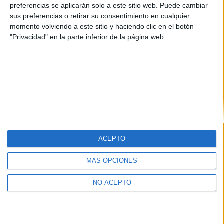
preferencias se aplicarán solo a este sitio web. Puede cambiar
sus preferencias o retirar su consentimiento en cualquier
momento volviendo a este sitio y haciendo clic en el botón
"Privacidad" en la parte inferior de la página web.
ACEPTO
Quiénes somos
|
Contactar
|
Anúnciate
MÁS OPCIONES
Aviso legal
|
Politica de privacidad
|
Condiciones generales
|
Política
de cookies
© 2003-2026
Compás Mediterráneo S.L.
- Diego de León 47 - 28006
NO ACEPTO
Madrid [ESPAÑA] - Tel. +34 91 593 2767