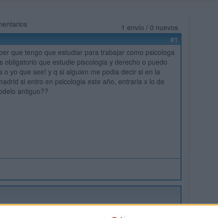
mentarios
1 envío / 0 nuevos
#1
ber que tengo que estudiar para trabajar como psicologa
es obligatorio que estudie piscologia y derecho o puedo
 o yo que see! y q si alguien me podia decir si en la
drid si entro en psicologia este año, entraria x lo de
odelo antiguo??