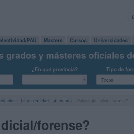
electividad/PAU
Masters
Cursos
Universidades
s grados y másteres oficiales 
¿En qué provincia?
Tipo de for
 estudios
La universidad - un mundo
Psicologia judicial/forense?
udicial/forense?