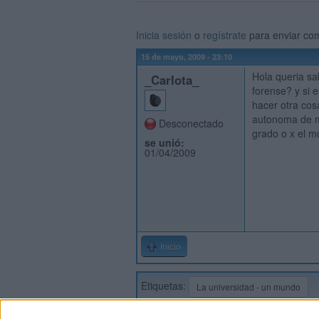
Inicia sesión
o
regístrate
para enviar co
15 de mayo, 2009 - 23:10
Hola queria sa
_Carlota_
forense? y si 
hacer otra cosa
autonoma de ma
Desconectado
grado o x el m
se unió:
01/04/2009
Inicio
Etiquetas:
La universidad - un mundo