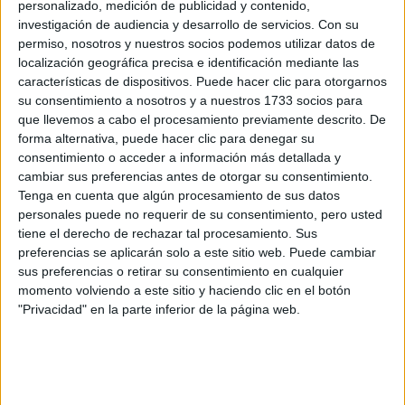
personalizado, medición de publicidad y contenido,
solo unos pocos cursos? O debere empezar de 0?
investigación de audiencia y desarrollo de servicios.
Con su
Espero vuestras contestaciones ansioso porque sino todos
permiso, nosotros y nuestros socios podemos utilizar datos de
mis planes se van al trastre.
localización geográfica precisa e identificación mediante las
características de dispositivos. Puede hacer clic para otorgarnos
Muchísimas gracias por vuestro tiempo.
su consentimiento a nosotros y a nuestros 1733 socios para
que llevemos a cabo el procesamiento previamente descrito. De
forma alternativa, puede hacer clic para denegar su
Inicio
consentimiento o acceder a información más detallada y
cambiar sus preferencias antes de otorgar su consentimiento.
Tenga en cuenta que algún procesamiento de sus datos
Etiquetas:
La universidad - un mundo
personales puede no requerir de su consentimiento, pero usted
tiene el derecho de rechazar tal procesamiento. Sus
preferencias se aplicarán solo a este sitio web. Puede cambiar
sus preferencias o retirar su consentimiento en cualquier
momento volviendo a este sitio y haciendo clic en el botón
"Privacidad" en la parte inferior de la página web.