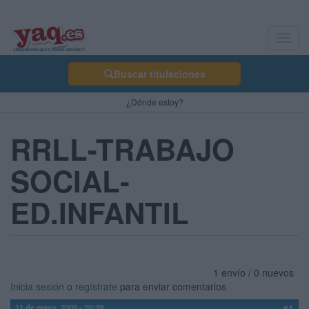
Toggl
navig
Buscar titulaciones
¿Dónde estoy?
RRLL-TRABAJO
SOCIAL-
ED.INFANTIL
1 envío / 0 nuevos
Inicia sesión
o
regístrate
para enviar comentarios
11 de mayo, 2009 - 20:39
#1