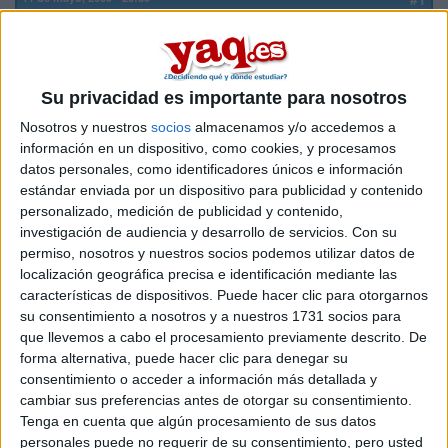
xx_irenitta_xx
Desconectado
Vale...creo q voy teniendo algo claro!!! Y es que vuelvo a
pensar en las carreras que ya había pensando hace
Su privacidad es importante para nosotros
tiempo...xD
Nosotros y nuestros
socios
almacenamos y/o accedemos a
Alguien q ste estudiando alguna d stas carreras me puede
información en un dispositivo, como cookies, y procesamos
comentar cosillas de ellas?? de todo un poco....lo q sepa!! un
datos personales, como identificadores únicos e información
saludo.
estándar enviada por un dispositivo para publicidad y contenido
personalizado, medición de publicidad y contenido,
Inicio
investigación de audiencia y desarrollo de servicios.
Con su
permiso, nosotros y nuestros socios podemos utilizar datos de
localización geográfica precisa e identificación mediante las
Etiquetas:
La universidad - un mundo
características de dispositivos. Puede hacer clic para otorgarnos
su consentimiento a nosotros y a nuestros 1731 socios para
que llevemos a cabo el procesamiento previamente descrito. De
forma alternativa, puede hacer clic para denegar su
consentimiento o acceder a información más detallada y
cambiar sus preferencias antes de otorgar su consentimiento.
Tenga en cuenta que algún procesamiento de sus datos
personales puede no requerir de su consentimiento, pero usted