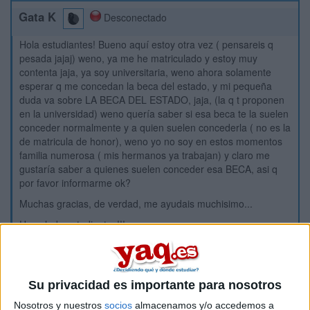
Gata K
Desconectado
Hola estudiantes! Bueno aquí estoy otra vez ( pensareis q
pesada jajaj) weno, ya me he matriculado y estoy muy
contenta jaja, ya soy universitaria, weno ahora solamente
esperar q me concedan la beca del estado, y mi pequeña
duda va sobre LA BECA DEL ESTADO, jaja, (la q t proponen
en la universidad) weno quería saber si esa beca te la suelen
conceder normalmente y a quien suelen concederla ( no es la
de matricula de honor), weno yo no soy en estos momentos
familia numerosa ( mis hermanos ya trabajan) y claro me
gustaría saber a quienes suelen conceder esa BECA, asi q
por favor informarme ok?
Muchas gracias, de verdad, me ayudais muchisimo...
Un saludo estudiantes!!!
Inicio
Su privacidad es importante para nosotros
Etiquetas:
La universidad - un mundo
Nosotros y nuestros
socios
almacenamos y/o accedemos a