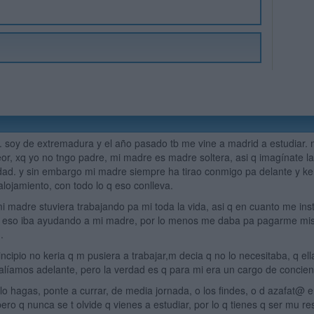
a. soy de extremadura y el año pasado tb me vine a madrid a estudia
eor, xq yo no tngo padre, mi madre es madre soltera, asi q imagínate la
dad. y sin embargo mi madre siempre ha tirao conmigo pa delante y ker
 alojamiento, con todo lo q eso conlleva.
mi madre stuviera trabajando pa mi toda la vida, asi q en cuanto me ins
 eso iba ayudando a mi madre, por lo menos me daba pa pagarme mis c
.
incipio no keria q m pusiera a trabajar,m decia q no lo necesitaba, q e
alíamos adelante, pero la verdad es q para mi era un cargo de concienc
 lo hagas, ponte a currar, de media jornada, o los findes, o d azafat@ 
 pero q nunca se t olvide q vienes a estudiar, por lo q tienes q ser mu 