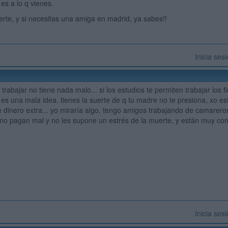
 es a lo q vienes.
rte, y si necesitas una amiga en madrid, ya sabes!!
Inicia ses
q trabajar no tiene nada malo... si los estudios te permiten trabajar lo
o es una mala idea. tienes la suerte de q tu madre no te presiona, xo es
 dinero extra... yo miraría algo, tengo amigos trabajando de camarero
 no pagan mal y no les supone un estrés de la muerte, y están muy cont
Inicia ses