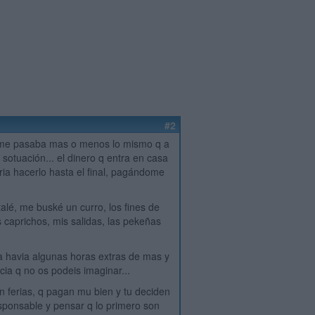
#2
r. me pasaba mas o menos lo mismo q a
 sotuación... el dinero q entra en casa
ia hacerlo hasta el final, pagándome
talé, me buské un curro, los fines de
aprichos, mis salidas, las pekeñas
lla havia algunas horas extras de mas y
ia q no os podeis imaginar...
en ferias, q pagan mu bien y tu deciden
responsable y pensar q lo primero son