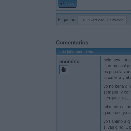
Inicio
Etiquetas:
La universidad - un mundo
Comentarios
12 de julio, 2006 - 17:53
hola, soy nuri
anómino
ti, aunq casi p
es poco la ver
la carrera y el
yo no keria q 
semana, y con
juerguecillas, ..
mi madre al pr
q con eso ya s
yo t animo a q
si vas o no,...