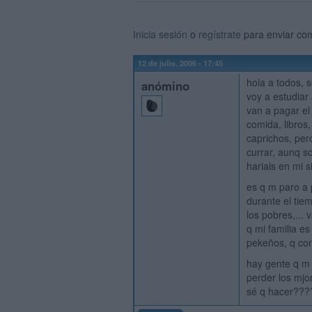
Inicia sesión
o
regístrate
para enviar co
12 de julio, 2006 - 17:45
hola a todos, 
anómino
voy a estudiar
van a pagar el
comida, libros,
caprichos, per
currar, aunq s
hariais en mi s
es q m paro a 
durante el tie
los pobres,...
q mi familia e
pekeños, q con
hay gente q m 
perder los mjo
sé q hacer??