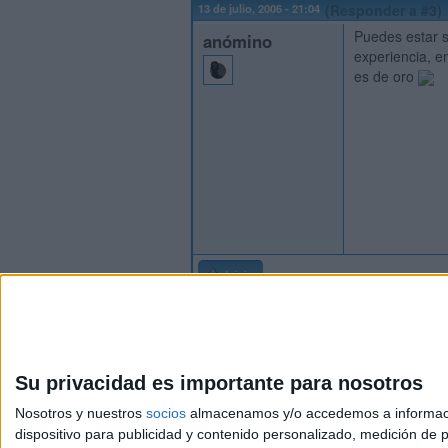
13 de julio, 2006 - 21:04
(Responder a #3)
Puedes estar s
anómino
experiencia, e
es de oro
Inicio
Su privacidad es importante para nosotros
Nosotros y nuestros
socios
almacenamos y/o accedemos a información
dispositivo para publicidad y contenido personalizado, medición de pu
Avis