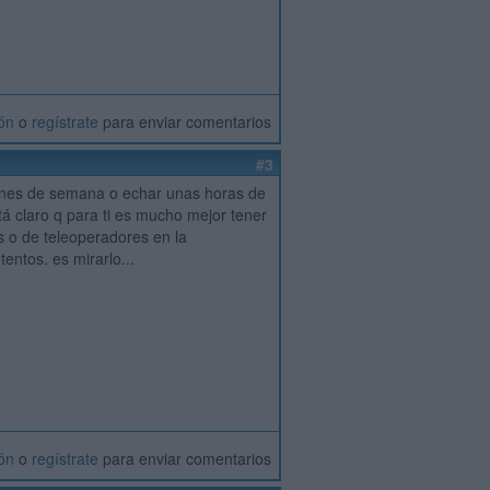
ión
o
regístrate
para enviar comentarios
#3
s fines de semana o echar unas horas de
tá claro q para ti es mucho mejor tener
s o de teleoperadores en la
entos. es mirarlo...
ión
o
regístrate
para enviar comentarios