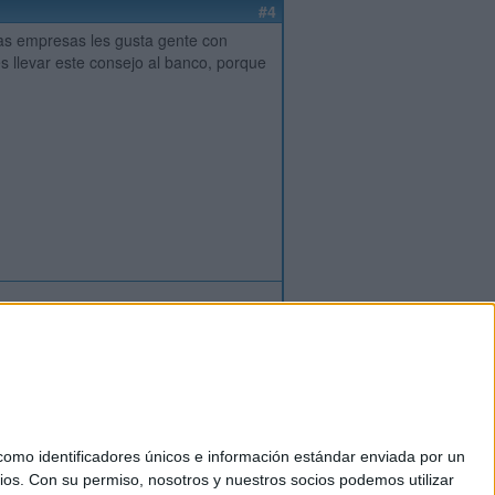
#4
las empresas les gusta gente con
s llevar este consejo al banco, porque
ión
o
regístrate
para enviar comentarios
mo identificadores únicos e información estándar enviada por un
ios.
Con su permiso, nosotros y nuestros socios podemos utilizar
okies