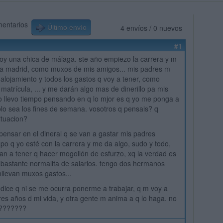
mentarios
4 envíos / 0 nuevos
Último envío
#1
soy una chica de málaga. ste año empiezo la carrera y m
 a madrid, como muxos de mis amigos... mis padres m
 alojamiento y todos los gastos q voy a tener, como
 matrícula, ... y me darán algo mas de dinerillo pa mis
o llevo tiempo pensando en q lo mjor es q yo me ponga a
olo sea los fines de semana. vosotros q pensais? q
ituacion?
pensar en el dineral q se van a gastar mis padres
mpo q yo esté con la carrera y me da algo, sudo y todo,
 van a tener q hacer mogollón de esfurzo, xq la verdad es
s bastante normalita de salarios. tengo dos hermanos
llevan muxos gastos...
dice q ni se me ocurra ponerme a trabajar, q m voy a
res años d mi vida, y otra gente m anima a q lo haga. no
????????