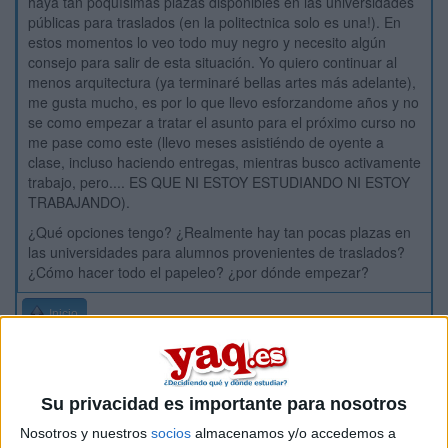
haya tan poquísimas plazas disponibles en las universidades
públicas para traslados (en la politectnica solo es una!). En
estos momentos lo veo todo muy negro y necesito algún
consejo para salir de esta situación. Yo quiero continuar al
menos arquitectura (ya terminaré bellas artes más adelante),
me gusta mucho, es por lo que llevo esforzandome años y no
se como empezar a tratar el asunto para el próximo curso no
me pase como este (llevo meses asistiéndo de oyente a
clase, incluso haciendo entregas, mientras busco activamente
trabajo, pero.... ES QUE NI ESTOY ESTUDIANDO NI ESTOY
TRABAJANDO).
¿Qué opciones tengo? ¿Realmente hay tan pocas plazas en
las universidades para alumnos provenientes de traslados?
¿Cómo hacer todo el papeleo? ¿por dónde empezar?
Inicio
Etiquetas:
La universidad - un mundo
Su privacidad es importante para nosotros
Nosotros y nuestros
socios
almacenamos y/o accedemos a