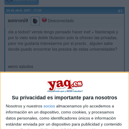
Último envío
24 de abril, 2007 - 17:33
#1
sonroni9
Desconectado
ola a todos!! vereis tengo pensado hacer inef + fisioterapia y
por lo visto esta doble titulacion solo la ofrecen las privadas,
peor me gustaria interesarme por el precio , alguien sabe
donde puedo encontrar los precios de estas universidades?
weno saludos
Inicio
Etiquetas:
La universidad - un mundo
Su privacidad es importante para nosotros
Nosotros y nuestros
socios
almacenamos y/o accedemos a
información en un dispositivo, como cookies, y procesamos
datos personales, como identificadores únicos e información
estándar enviada por un dispositivo para publicidad y contenido