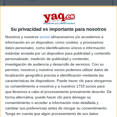
Bufffff!! k lio!! no sé que estudiar y estoy ya a las puertas
de selectividad, me gsutaría contactar c on alguien que
Su privacidad es importante para nosotros
esté estudiando algunas de estas carreras (relacionado
Nosotros y nuestros
socios
almacenamos y/o accedemos a
con biologia como zoologia, o medioambiente o turismo)
información en un dispositivo, como cookies, y procesamos
para que me informe sobre ellas....gracias.......
datos personales, como identificadores únicos e información
mi msn..
yo_laxiki@hotmail.com
estándar enviada por un dispositivo para publicidad y contenido
Mil graciassssss¡¡¡¡¡¡¡¡¡
personalizado, medición de publicidad y contenido,
investigación de audiencia y desarrollo de servicios.
Con su
permiso, nosotros y nuestros socios podemos utilizar datos de
Inicio
localización geográfica precisa e identificación mediante las
características de dispositivos. Puede hacer clic para otorgarnos
Etiquetas:
La universidad - un mundo
su consentimiento a nosotros y a nuestros 1733 socios para
que llevemos a cabo el procesamiento previamente descrito. De
forma alternativa, puede hacer clic para denegar su
consentimiento o acceder a información más detallada y
cambiar sus preferencias antes de otorgar su consentimiento.
Tenga en cuenta que algún procesamiento de sus datos