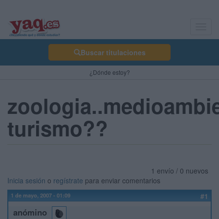
Toggl
navig
Buscar titulaciones
¿Dónde estoy?
zoologia..medioambie
turismo??
1 envío / 0 nuevos
Inicia sesión
o
regístrate
para enviar comentarios
1 de mayo, 2007 - 01:09
#1
anómino