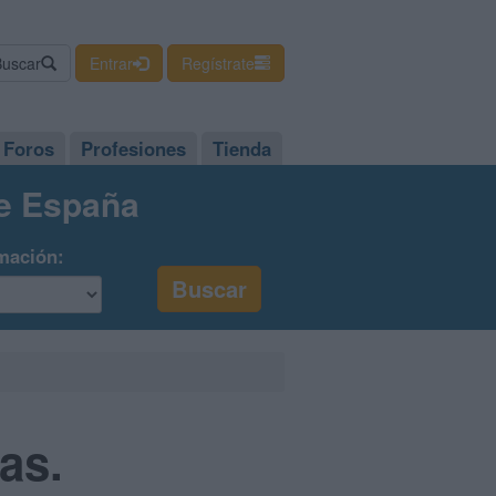
Buscar
Entrar
Regístrate
Foros
Profesiones
Tienda
de España
mación:
as.