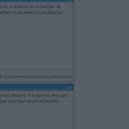
 en mi instituto en el bachiller de
arillos o k se pasan la planificacion
ión
o
regístrate
para enviar comentarios
#7
ria y filosofia. Y si quereis decir que
e sirve filosofia en un bachiller