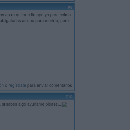
#9
´más ap ra quitarte tiempo yo para colmo
obligatorias asique para morirte, pero
ión
o
regístrate
para enviar comentarios
#10
. si sabes algo ayudame please....