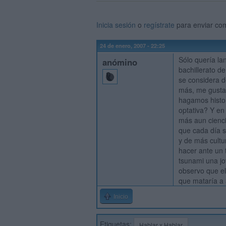
Inicia sesión
o
regístrate
para enviar co
24 de enero, 2007 - 22:25
Sólo quería lan
anómino
bachillerato d
se considera de
más, me gusta.
hagamos histo
optativa? Y en 
más aun cienci
que cada día s
y de más cultu
hacer ante un 
tsunami una jo
observo que el
que mataría a
Inicio
Etiquetas:
Hablar x Hablar