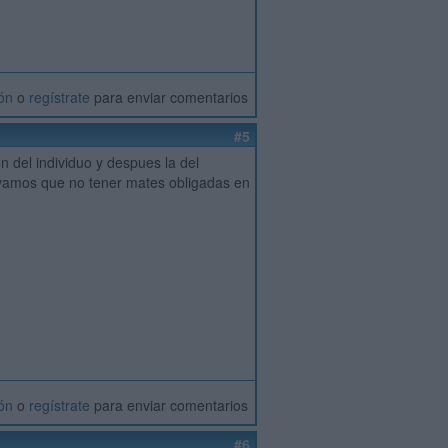
ión
o
regístrate
para enviar comentarios
#5
n del individuo y despues la del
o vamos que no tener mates obligadas en
ión
o
regístrate
para enviar comentarios
#6