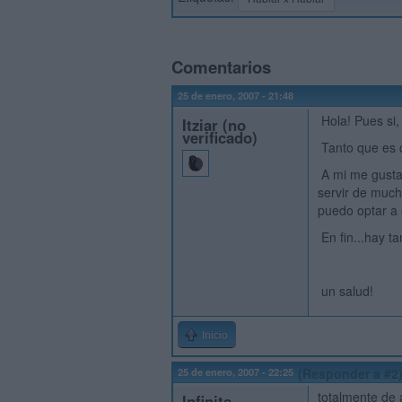
Comentarios
25 de enero, 2007 - 21:48
Hola! Pues si,
Itziar (no
verificado)
Tanto que es c
A mi me gusta 
servir de much
puedo optar a 
En fin...hay ta
un salud!
Inicio
25 de enero, 2007 - 22:25
(Responder a #2
totalmente de 
Infinita