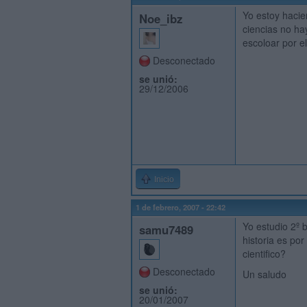
Yo estoy hacien
Noe_ibz
ciencias no hay
escoloar por el
Desconectado
se unió:
29/12/2006
Inicio
1 de febrero, 2007 - 22:42
Yo estudio 2º b
samu7489
historia es po
cientifico?
Desconectado
Un saludo
se unió:
20/01/2007