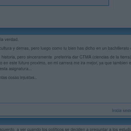
 la verdad.
ultura y demas, pero luego como tu bien has dicho en un bachillerato d
historia, pero sinceramente preferiria dar CTMA (ciencias de la tierr
o en este futuro proximo, en mi carrera me ira mejor, ya que tambien e
esta asignatura...
ntas cosas injustas..
Inicia ses
)
acuerdo, a ver cuando los políticos se deciden a preguntar a los estud