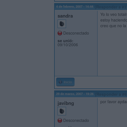
4 de febrero, 2007 - 14:44
(Responder a #3
Yo lo veo total
sandra
estoy haciendo
creo que no la
Desconectado
se unió:
09/10/2006
Inicio
29 de marzo, 2007 - 19:26
(Responder a #6
por favor ayda
javibng
Desconectado