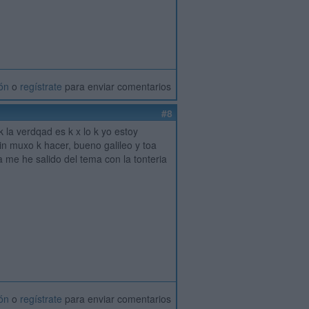
ión
o
regístrate
para enviar comentarios
#8
xk la verdqad es k x lo k yo estoy
in muxo k hacer, bueno galileo y toa
a me he salido del tema con la tonteria
ión
o
regístrate
para enviar comentarios