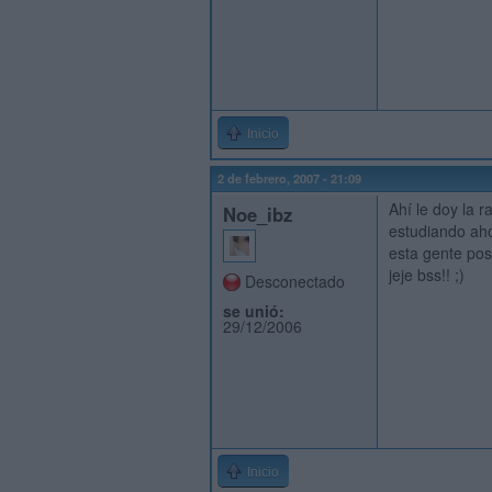
Inicio
2 de febrero, 2007 - 21:09
Ahí le doy la r
Noe_ibz
estudiando aho
esta gente pos
jeje bss!! ;)
Desconectado
se unió:
29/12/2006
Inicio