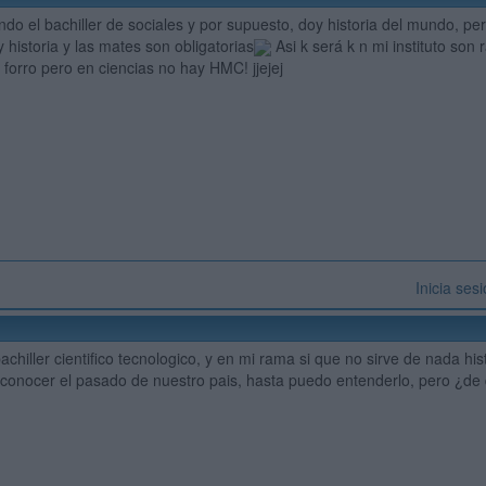
do el bachiller de sociales y por supuesto, doy historia del mundo, pero
 historia y las mates son obligatorias
Asi k será k n mi instituto son r
 forro pero en ciencias no hay HMC! jjejej
Inicia ses
achiller cientifico tecnologico, y en mi rama si que no sirve de nada histo
r conocer el pasado de nuestro pais, hasta puedo entenderlo, pero ¿de qu