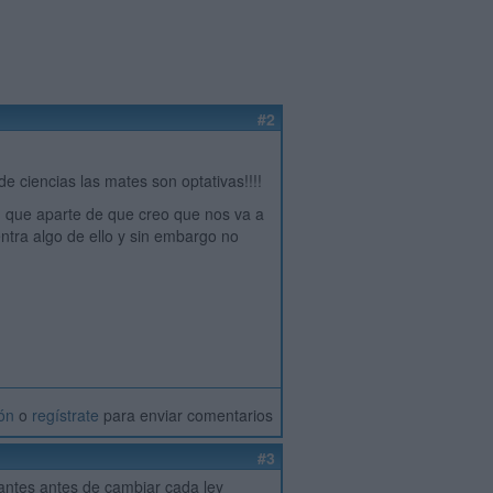
#2
e ciencias las mates son optativas!!!!
a) que aparte de que creo que nos va a
ntra algo de ello y sin embargo no
ión
o
regístrate
para enviar comentarios
#3
iantes antes de cambiar cada ley