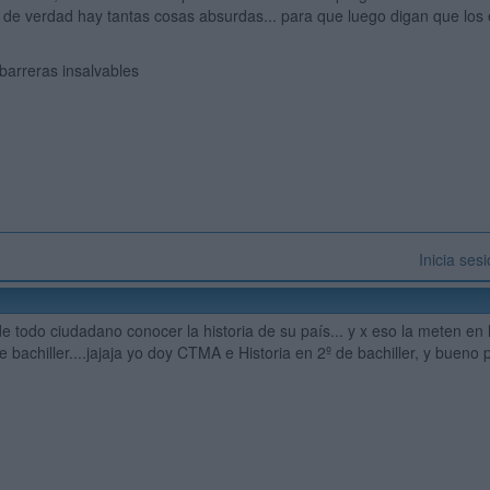
 de verdad hay tantas cosas absurdas... para que luego digan que lo
n barreras insalvables
Inicia ses
)
de todo ciudadano conocer la historia de su país... y x eso la meten en 
bachiller....jajaja yo doy CTMA e Historia en 2º de bachiller, y bueno p