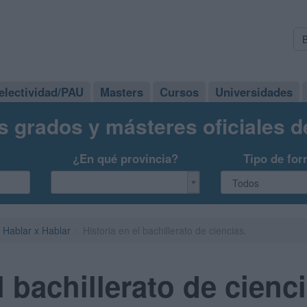
electividad/PAU
Masters
Cursos
Universidades
s grados y másteres oficiales 
¿En qué provincia?
Tipo de for
Hablar x Hablar
Historia en el bachillerato de ciencias.
l bachillerato de cienci