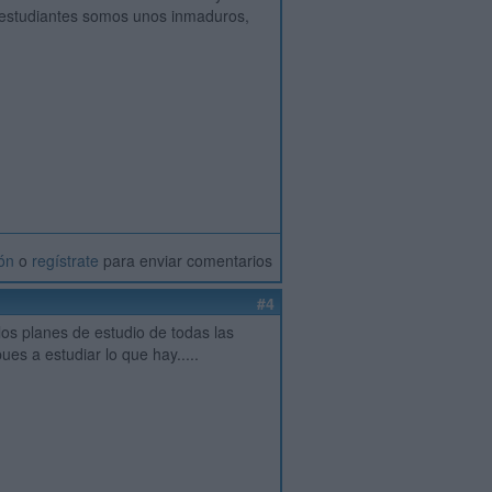
s estudiantes somos unos inmaduros,
ión
o
regístrate
para enviar comentarios
#4
los planes de estudio de todas las
ues a estudiar lo que hay.....