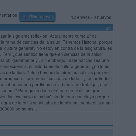
mentarios
12 envíos / 0 nuevos
Último envío
#1
zar la siguiente reflexión. Actualmente curso 2º de
e la rama de ciencias de la salud. Tenemos Historia, porque
 'cultura general'. No estoy en contra de la asignatura, es
 Pero ¿qué sentido tiene que en ciencias de la salud
ria obligadamente y , sin embargo, matemáticas sea una
consecuencia, si historia es de cultura general, ¿no lo es
as de la tierra? Sólo hemos de mirar las noticias para ver
e producen : terremotos, coladas de lodo... ¿ es preferible
ra saber cuándo perdimos en la batalla de trafalgar, o úé
tsunami? Para quien dude diré que en el último gran
ven inglesa salvo a los bañista de toda una playa porque
 agua de la orilla se alejaba de la misma...venía el tsunami
 300000 personas...