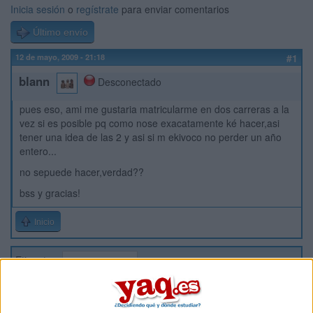
Inicia sesión
o
regístrate
para enviar comentarios
Último envío
12 de mayo, 2009 - 21:18
#1
blann
Desconectado
pues eso, ami me gustaria matricularme en dos carreras a la
vez si es posible pq como nose exacatamente ké hacer,asi
tener una idea de las 2 y asi si m ekivoco no perder un año
entero...
no sepuede hacer,verdad??
bss y gracias!
Inicio
Etiquetas:
Hablar x Hablar