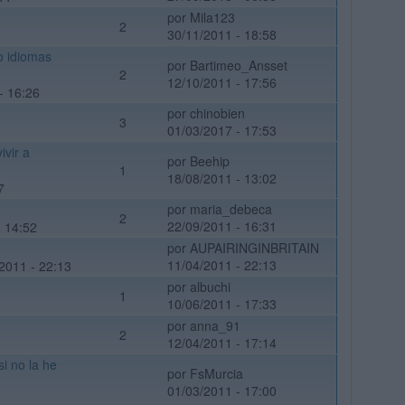
por Mila123
2
30/11/2011 - 18:58
o idiomas
por Bartimeo_Ansset
2
12/10/2011 - 17:56
- 16:26
por chinobien
3
01/03/2017 - 17:53
ivir a
por Beehip
1
18/08/2011 - 13:02
7
por maria_debeca
2
22/09/2011 - 16:31
- 14:52
por AUPAIRINGINBRITAIN
11/04/2011 - 22:13
2011 - 22:13
por albuchi
1
10/06/2011 - 17:33
por anna_91
2
12/04/2011 - 17:14
i no la he
por FsMurcia
01/03/2011 - 17:00