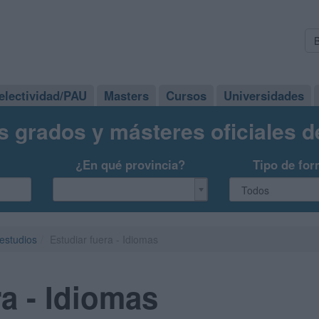
electividad/PAU
Masters
Cursos
Universidades
s grados y másteres oficiales 
¿En qué provincia?
Tipo de for
 estudios
Estudiar fuera - Idiomas
ra - Idiomas