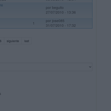
re
por beguito
27/07/2010 - 13:36
por jose085
1
31/07/2010 - 17:32
6
siguiente
last
s