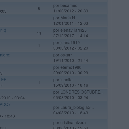
por becamec
6
11/06/2012 - 20:39
0:03
por Maria N
12/01/2011 - 12:03
. :)
por elenavillarin25
11
27/12/2017 - 14:14
por juana1919
1
30/03/2012 - 02:20
njero:
por oskarr
19/11/2010 - 21:44
por eterno1980
29/09/2010 - 00:29
29
n EF
por juanita
1
15/09/2010 - 18:16
54
por LONDRES OCTUBRE...
05/08/2010 - 03:24
/2010 - 03:24
RADO?
por Laura_biologíaS...
04/08/2010 - 18:43
0 - 18:43
por cristinatalvera
03/08/2010 - 12:54
2:54