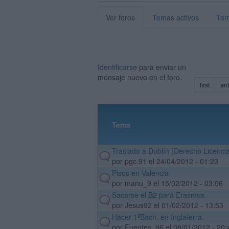
Ver foros
Temas activos
Tem
Identificarse
para enviar un
mensaje nuevo en el foro.
first
ant
Tema
Traslado a Dublín (Derecho Licencia
default
por pgc.91 el 24/04/2012 - 01:23
Pisos en Valencia
default
por manu_9 el 15/02/2012 - 03:06
Sacarse el B2 para Erasmus
default
por Jesus92 el 01/02/2012 - 13:53
Hacer 1ºBach. en Inglaterra.
default
por Fuentes_96 el 08/01/2012 - 20: