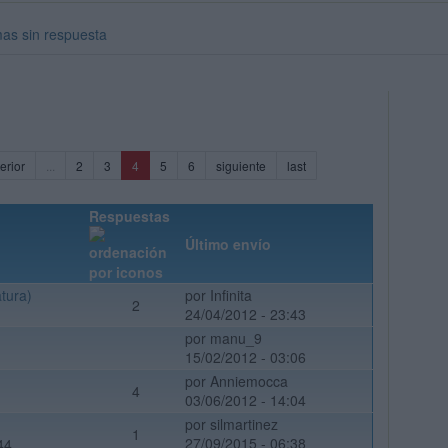
as sin respuesta
(current)
erior
...
2
3
4
5
6
siguiente
last
Respuestas
Último envío
tura)
por Infinita
2
24/04/2012 - 23:43
por manu_9
15/02/2012 - 03:06
por Anniemocca
4
03/06/2012 - 14:04
por silmartinez
1
27/09/2015 - 06:38
44