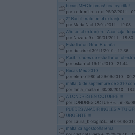
becas MEC idiomas! una ayudita!
hot
por xx_irenitta_xx el 26/02/2011 - 0
2º Bachillerato en el extranjero
default
por Maria N el 12/01/2011 - 12:03
Año en el extranjero: Aconsejar lugar
hot
por Nazaret9 el 09/01/2011 - 18:30
Estudiar en Gran Bretaña
default
por riotcris el 30/11/2010 - 17:36
Posibilidades de estudiar en el extra
default
por oskarr el 19/11/2010 - 21:44
Becas Mec 2010
default
por eterno1980 el 29/09/2010 - 00:
malta, 5 de septiembre de 2010 co
default
por tania_malta el 30/08/2010 - 18:
A LONDRES EN OCTUBRE!!!!
default
por LONDRES OCTUBRE... el 05/08
PUEDES AÑADIR INGLÉS A TU G
default
URGENTE!!!!
por Laura_biologíaS... el 04/08/201
malta xa agostoo!!sliema
default
por cristinatalvera el 03/08/2010 - 1