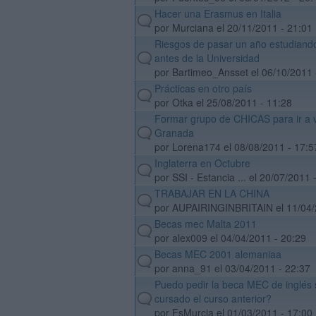
Hacer una Erasmus en Italia
default
por Murciana el 20/11/2011 - 21:01
Riesgos de pasar un año estudiand
default
antes de la Universidad
por Bartimeo_Ansset el 06/10/2011 
Prácticas en otro país
default
por Otka el 25/08/2011 - 11:28
Formar grupo de CHICAS para ir a v
default
Granada
por Lorena174 el 08/08/2011 - 17:5
Inglaterra en Octubre
default
por SSI - Estancia ... el 20/07/2011 
TRABAJAR EN LA CHINA
default
por AUPAIRINGINBRITAIN el 11/04/
Becas mec Malta 2011
default
por alex009 el 04/04/2011 - 20:29
Becas MEC 2001 alemaniaa
default
por anna_91 el 03/04/2011 - 22:37
Puedo pedir la beca MEC de inglés s
default
cursado el curso anterior?
por FsMurcia el 01/03/2011 - 17:00