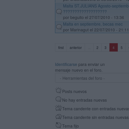
Malta ST.JULIANS Agosto-septiemb
default
???????????????????
por beguito el 27/07/2010 - 13:36
Malta en septiembre, becas mec
default
por Marinagut el 22/07/2010 - 21:11
(current)
first
anterior
...
2
3
4
5
Identificarse
para enviar un
mensaje nuevo en el foro.
Posts nuevos
No hay entradas nuevas
Tema candente con entradas nueva
Tema candente sin entradas nuevas
Tema fijo