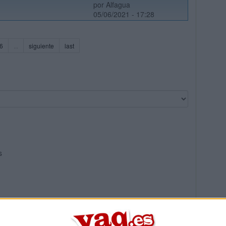
por Alfagua
05/06/2021 - 17:28
6
...
siguiente
last
s