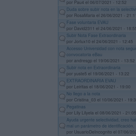
por Pau4 el 06/07/2021 - 12:52
Duda sobre subir nota en la selectiv
default
por RosaMaria el 26/06/2021 - 21:1
Fase voluntaria EVAU
default
por David2311 el 24/06/2021 - 18:5
Subir Nota Fase Extraordinaria
default
por Jorlux10 el 24/06/2021 - 12:45
Accesso Universidad con nota seg
default
convocatoria eBau
por andresgp el 19/06/2021 - 13:52
Subir nota en Extraordinaria
default
por yuste5 el 19/06/2021 - 13:22
EXTRAORDINARIA EVAU
default
por Leiritas el 18/06/2021 - 19:00
No llego a la nota
default
por Cristina_03 el 10/06/2021 - 19:
Pegatinas
default
por Lily Lilyela el 08/06/2021 - 21:0
Ayuda urgente selectividad, creo ha
default
mal un parámetro de identificación.
por UsuarioDeIncognito el 07/06/20