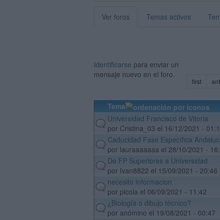
Ver foros
Temas activos
Tem
Identificarse
para enviar un
mensaje nuevo en el foro.
first
ant
Tema
Universidad Francisco de Vitoria
default
por Cristina_03 el 16/12/2021 - 01:
Caducidad Fase Específica Andaluc
default
por lauraaaaaaa el 28/10/2021 - 16
De FP Superiores a Universidad
default
por Ivan8822 el 15/09/2021 - 20:46
necesito informacion
default
por picola el 06/09/2021 - 11:42
¿Biología o dibujo técnico?
default
por anómino el 19/08/2021 - 00:47