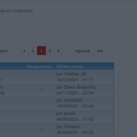
as sin respuesta
(current)
erior
...
2
3
4
5
6
...
siguiente
last
Respuestas
Último envío
por Cristina_03
16/12/2021 - 01:17
17
ía
por Steve Arrigenna
1
04/11/2021 - 22:54
:36
por Ivan8822
15/09/2021 - 20:46
por picola
06/09/2021 - 11:42
por Zetaxxx
1
30/08/2021 - 00:02