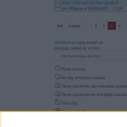
Subir nota solo en fase general
default
por Alfagua el 05/06/2021 - 17:28
(current)
first
anterior
...
2
3
4
5
Identificarse
para enviar un
mensaje nuevo en el foro.
Posts nuevos
No hay entradas nuevas
Tema candente con entradas nueva
Tema candente sin entradas nuevas
Tema fijo
Tema cerrado