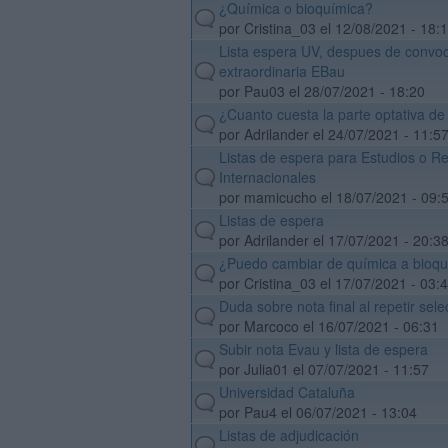
¿Química o bioquímica?
default
por Cristina_03 el 12/08/2021 - 18:
Lista espera UV, despues de convoc
default
extraordinaria EBau
por Pau03 el 28/07/2021 - 18:20
¿Cuanto cuesta la parte optativa de
default
por Adrilander el 24/07/2021 - 11:5
Listas de espera para Estudios o R
default
Internacionales
por mamicucho el 18/07/2021 - 09:
Listas de espera
default
por Adrilander el 17/07/2021 - 20:3
¿Puedo cambiar de química a bioq
default
por Cristina_03 el 17/07/2021 - 03:
Duda sobre nota final al repetir sele
default
por Marcoco el 16/07/2021 - 06:31
Subir nota Evau y lista de espera
default
por Julia01 el 07/07/2021 - 11:57
Universidad Cataluña
default
por Pau4 el 06/07/2021 - 13:04
Listas de adjudicación
default