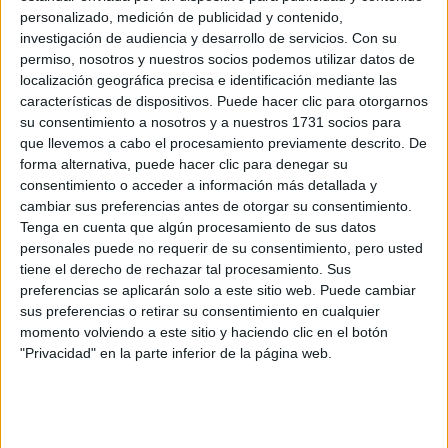
Tu país y prefijo telefónico:
*
personalizado, medición de publicidad y contenido,
investigación de audiencia y desarrollo de servicios.
Con su
permiso, nosotros y nuestros socios podemos utilizar datos de
localización geográfica precisa e identificación mediante las
Teléfono:
*
características de dispositivos. Puede hacer clic para otorgarnos
Teléfono SIN incluir el prefijo de país
su consentimiento a nosotros y a nuestros 1731 socios para
que llevemos a cabo el procesamiento previamente descrito. De
¿Qué quieres preguntar?
*
forma alternativa, puede hacer clic para denegar su
consentimiento o acceder a información más detallada y
cambiar sus preferencias antes de otorgar su consentimiento.
Tenga en cuenta que algún procesamiento de sus datos
personales puede no requerir de su consentimiento, pero usted
tiene el derecho de rechazar tal procesamiento. Sus
preferencias se aplicarán solo a este sitio web. Puede cambiar
Escribe aquí las dudas o preguntas que te gustaría que te
sus preferencias o retirar su consentimiento en cualquier
respondieran: plazos de preinscripción, precios, plazas
disponibles…:
momento volviendo a este sitio y haciendo clic en el botón
"Privacidad" en la parte inferior de la página web.
Acepto los
términos y condiciones
y la
política de
privacidad
:
*