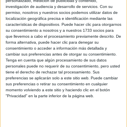
personalizado, medición de publicidad y contenido,
investigación de audiencia y desarrollo de servicios.
Con su
Teléfono:
*
permiso, nosotros y nuestros socios podemos utilizar datos de
localización geográfica precisa e identificación mediante las
Teléfono SIN incluir el prefijo de país
características de dispositivos. Puede hacer clic para otorgarnos
¿Qué quieres preguntar?
*
su consentimiento a nosotros y a nuestros 1733 socios para
que llevemos a cabo el procesamiento previamente descrito. De
forma alternativa, puede hacer clic para denegar su
consentimiento o acceder a información más detallada y
cambiar sus preferencias antes de otorgar su consentimiento.
Tenga en cuenta que algún procesamiento de sus datos
personales puede no requerir de su consentimiento, pero usted
Escribe aquí las dudas o preguntas que te gustaría que te
tiene el derecho de rechazar tal procesamiento. Sus
respondieran: plazos de preinscripción, precios, plazas
preferencias se aplicarán solo a este sitio web. Puede cambiar
disponibles…:
sus preferencias o retirar su consentimiento en cualquier
Acepto los
términos y condiciones
y la
política de
momento volviendo a este sitio y haciendo clic en el botón
privacidad
:
*
"Privacidad" en la parte inferior de la página web.