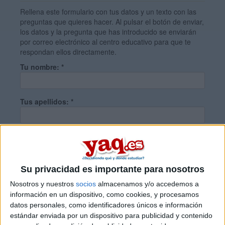
Rellena este formulario con tus datos y un texto con las
preguntas que quieres hacer. Al pulsar el botón de enviar,
los datos y la pregunta que has introducido se enviarán
por correo electrónico al centro educativo para que te
respondan ellos directamente.
Tu nombre:
*
Tus apellidos:
*
Tu email:
*
Su privacidad es importante para nosotros
Localidad:
*
Nosotros y nuestros
socios
almacenamos y/o accedemos a
información en un dispositivo, como cookies, y procesamos
datos personales, como identificadores únicos e información
Tu país y prefijo telefónico:
*
estándar enviada por un dispositivo para publicidad y contenido