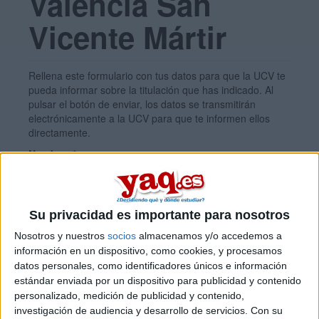
Valencia San
Vicente Mártir
Rellena este formulario con tus datos para que la UCV te
pueda informar sobre la titulación que has indicado. Al
pulsar el botón de enviar, los datos se transmitirán
electrónicamente a la UCV para que te informen ellos
directamente.
Nombre:
*
Primer apellido:
*
Su privacidad es importante para nosotros
Nosotros y nuestros
socios
almacenamos y/o accedemos a
Segundo apellido:
información en un dispositivo, como cookies, y procesamos
datos personales, como identificadores únicos e información
estándar enviada por un dispositivo para publicidad y contenido
personalizado, medición de publicidad y contenido,
Correo electrónico:
*
investigación de audiencia y desarrollo de servicios.
Con su