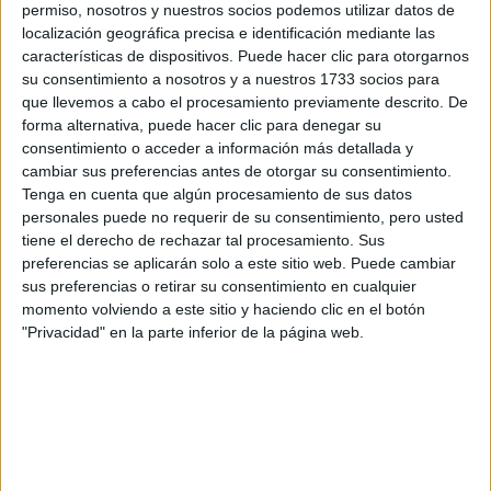
permiso, nosotros y nuestros socios podemos utilizar datos de
localización geográfica precisa e identificación mediante las
Consulta:
características de dispositivos. Puede hacer clic para otorgarnos
su consentimiento a nosotros y a nuestros 1733 socios para
que llevemos a cabo el procesamiento previamente descrito. De
forma alternativa, puede hacer clic para denegar su
consentimiento o acceder a información más detallada y
cambiar sus preferencias antes de otorgar su consentimiento.
Tenga en cuenta que algún procesamiento de sus datos
personales puede no requerir de su consentimiento, pero usted
Acepto los
términos y condiciones
y la
política de
tiene el derecho de rechazar tal procesamiento. Sus
privacidad
:
*
preferencias se aplicarán solo a este sitio web. Puede cambiar
sus preferencias o retirar su consentimiento en cualquier
momento volviendo a este sitio y haciendo clic en el botón
"Privacidad" en la parte inferior de la página web.
Información básica sobre protección de datos
Responsable:
Compás Mediterráneo SL (Editora de la
web YAQ.es)