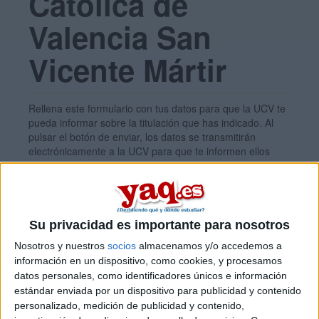
Católica de
Valencia San
Vicente Mártir
Rellena este formulario con tus datos para que la UCV te
pueda informar sobre la titulación que has indicado. Al
pulsar el botón de enviar, los datos se transmitirán
electrónicamente a la UCV para que te informen ellos
directamente.
Nombre:
*
Su privacidad es importante para nosotros
Primer apellido:
*
Nosotros y nuestros
socios
almacenamos y/o accedemos a
información en un dispositivo, como cookies, y procesamos
datos personales, como identificadores únicos e información
Segundo apellido:
estándar enviada por un dispositivo para publicidad y contenido
personalizado, medición de publicidad y contenido,