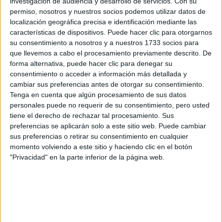
investigación de audiencia y desarrollo de servicios.
Con su
permiso, nosotros y nuestros socios podemos utilizar datos de
Correo electrónico:
*
localización geográfica precisa e identificación mediante las
características de dispositivos. Puede hacer clic para otorgarnos
su consentimiento a nosotros y a nuestros 1733 socios para
Consulta:
que llevemos a cabo el procesamiento previamente descrito. De
forma alternativa, puede hacer clic para denegar su
consentimiento o acceder a información más detallada y
cambiar sus preferencias antes de otorgar su consentimiento.
Tenga en cuenta que algún procesamiento de sus datos
personales puede no requerir de su consentimiento, pero usted
tiene el derecho de rechazar tal procesamiento. Sus
Acepto los
términos y condiciones
y la
política de
preferencias se aplicarán solo a este sitio web. Puede cambiar
privacidad
:
*
sus preferencias o retirar su consentimiento en cualquier
momento volviendo a este sitio y haciendo clic en el botón
"Privacidad" en la parte inferior de la página web.
Información básica sobre protección de datos