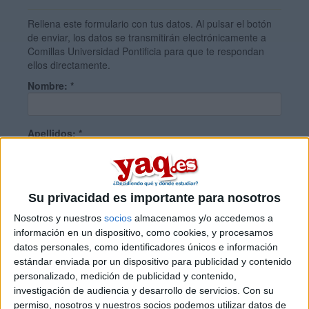
Rellena este formulario con tus datos. Al pulsar el botón
de enviar, los datos se transmitirán electrónicamente a
Comillas Universidad Pontificia para que te respondan
ellos directamente.
Nombre:
*
Apellidos:
*
Teléfono:
*
Su privacidad es importante para nosotros
Nosotros y nuestros
socios
almacenamos y/o accedemos a
Correo electrónico:
*
información en un dispositivo, como cookies, y procesamos
datos personales, como identificadores únicos e información
estándar enviada por un dispositivo para publicidad y contenido
personalizado, medición de publicidad y contenido,
Ciudad:
investigación de audiencia y desarrollo de servicios.
Con su
permiso, nosotros y nuestros socios podemos utilizar datos de