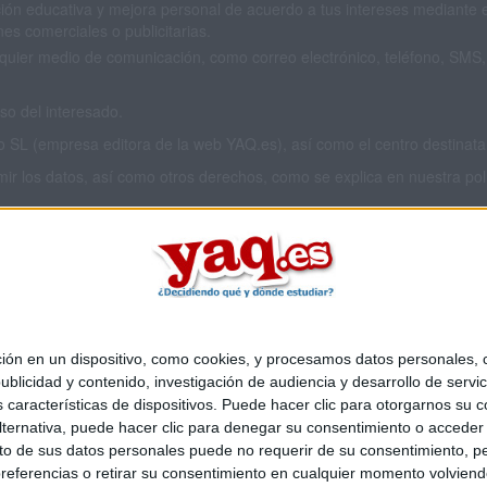
ión educativa y mejora personal de acuerdo a tus intereses mediante el
es comerciales o publicitarias.
cualquier medio de comunicación, como correo electrónico, teléfono, SM
o del interesado.
L (empresa editora de la web YAQ.es), así como el centro destinatario
imir los datos, así como otros derechos, como se explica en nuestra polí
 privacidad completa
aquí
.
 en un dispositivo, como cookies, y procesamos datos personales, co
Quiénes somos
|
Contactar
|
Anúnciate
blicidad y contenido, investigación de audiencia y desarrollo de servic
o legal
|
Politica de privacidad
|
Condiciones generales
|
Política de co
as características de dispositivos. Puede hacer clic para otorgarnos su
s Mediterráneo S.L.
- Diego de León 47 - 28006 Madrid [ESPAÑA] - T
ternativa, puede hacer clic para denegar su consentimiento o acceder
 de sus datos personales puede no requerir de su consentimiento, per
referencias o retirar su consentimiento en cualquier momento volviendo 