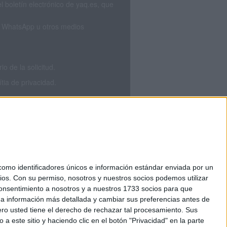
 boletín electrónico de yaq.es, que
S, WhatsApp u otros medios
 de la solicitud.
tia de privacidad.
mo identificadores únicos e información estándar enviada por un
ios.
Con su permiso, nosotros y nuestros socios podemos utilizar
okies
 consentimiento a nosotros y a nuestros 1733 socios para que
el. +34 91 593 2767
 a información más detallada y cambiar sus preferencias antes de
o usted tiene el derecho de rechazar tal procesamiento. Sus
a este sitio y haciendo clic en el botón "Privacidad" en la parte