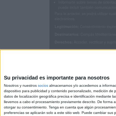
Informarte sobre temas de orientac
puede incluir también comunicacion
Para lo anterior, se podrá utilizar 
electrónicos.
Legitimación:
Consentimiento expres
Destinatarios:
Compás Mediterráneo S
Derechos:
Acceder, rectificar y supr
Puedes consultar nuestra política de
Su privacidad es importante para nosotros
Nosotros y nuestros
socios
almacenamos y/o accedemos a información
dispositivo para publicidad y contenido personalizado, medición de pu
Avis
datos de localización geográfica precisa e identificación mediante l
© 2003-2026
Compá
llevemos a cabo el procesamiento previamente descrito. De forma al
otorgar su consentimiento.
Tenga en cuenta que algún procesamiento
preferencias se aplicarán solo a este sitio web. Puede cambiar sus p