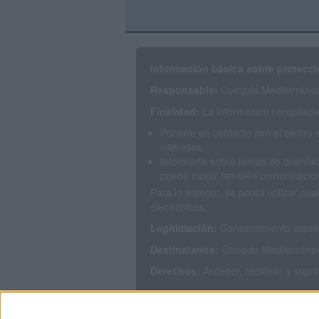
Información básica sobre protecci
Responsable:
Compás Mediterráneo 
Finalidad:
La información recopilada 
Ponerte en contacto con el centro 
intereses.
Informarte sobre temas de orientac
puede incluir también comunicacion
Para lo anterior, se podrá utilizar 
electrónicos.
Legitimación:
Consentimiento expres
Destinatarios:
Compás Mediterráneo S
Derechos:
Acceder, rectificar y supr
Puedes consultar nuestra política de