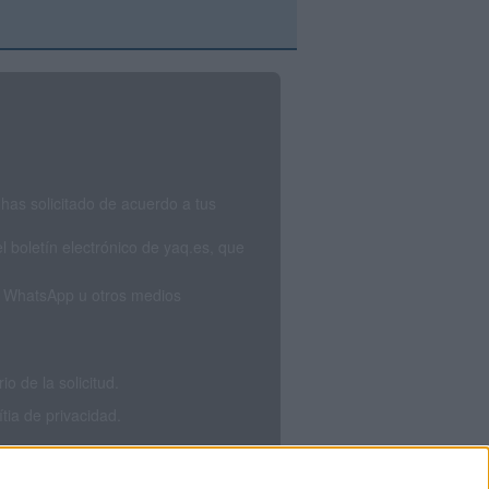
has solicitado de acuerdo a tus
 boletín electrónico de yaq.es, que
S, WhatsApp u otros medios
 de la solicitud.
tia de privacidad.