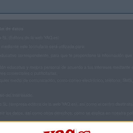
ón de datos
SL (Editora de la web YAQ.es)
mediante este formulario será utilizada para:
educativo correspondiente, para que te proporcione la información que 
ión educativa y mejora personal de acuerdo a tus intereses mediante el
es comerciales o publicitarias.
cualquier medio de comunicación, como correo electrónico, teléfono, SM
o del interesado.
L (empresa editora de la web YAQ.es), así como el centro destinatario
imir los datos, así como otros derechos, como se explica en nuestra polí
 privacidad completa
aquí
.