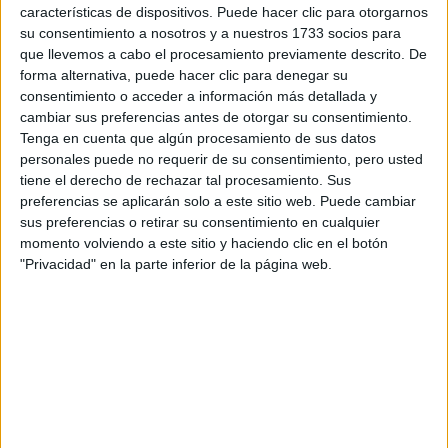
características de dispositivos. Puede hacer clic para otorgarnos
respondieran: plazos de preinscripción, precios, plazas
su consentimiento a nosotros y a nuestros 1733 socios para
disponibles…:
que llevemos a cabo el procesamiento previamente descrito. De
Acepto los
términos y condiciones
y la
política de
forma alternativa, puede hacer clic para denegar su
privacidad
:
*
consentimiento o acceder a información más detallada y
cambiar sus preferencias antes de otorgar su consentimiento.
Tenga en cuenta que algún procesamiento de sus datos
personales puede no requerir de su consentimiento, pero usted
tiene el derecho de rechazar tal procesamiento. Sus
preferencias se aplicarán solo a este sitio web. Puede cambiar
sus preferencias o retirar su consentimiento en cualquier
momento volviendo a este sitio y haciendo clic en el botón
Información básica sobre protección de datos
"Privacidad" en la parte inferior de la página web.
Responsable:
Compás Mediterráneo SL (Editora de la
web YAQ.es)
Finalidad:
La información recopilada mediante este
formulario será utilizada para:
Ponerte en contacto con el centro educativo
correspondiente, para que te proporcione la información
que has solicitado de acuerdo a tus intereses.