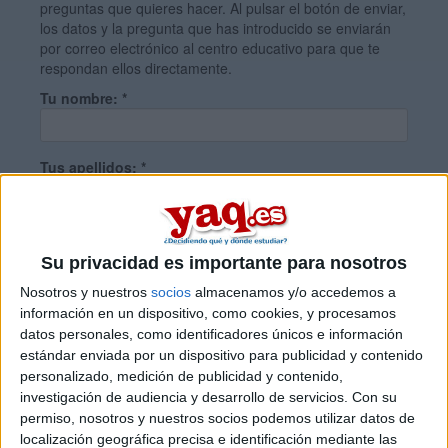
preguntas que quieres hacer. Al pulsar el botón de enviar,
los datos y la pregunta que has introducido se enviarán
por correo electrónico al centro educativo para que te
respondan ellos directamente.
Tu nombre:
*
Tus apellidos:
*
Tu email:
*
Su privacidad es importante para nosotros
Nosotros y nuestros
socios
almacenamos y/o accedemos a
¿Qué quieres preguntar?
*
información en un dispositivo, como cookies, y procesamos
datos personales, como identificadores únicos e información
estándar enviada por un dispositivo para publicidad y contenido
personalizado, medición de publicidad y contenido,
investigación de audiencia y desarrollo de servicios.
Con su
permiso, nosotros y nuestros socios podemos utilizar datos de
localización geográfica precisa e identificación mediante las
Escribe aquí las dudas o preguntas que te gustaría que te