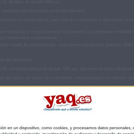
SL (Editora de la web YAQ.es)
mediante este formulario será utilizada para:
educativo correspondiente, para que te proporcione la información que 
ión educativa y mejora personal de acuerdo a tus intereses mediante el
es comerciales o publicitarias.
cualquier medio de comunicación, como correo electrónico, teléfono, SM
o del interesado.
L (empresa editora de la web YAQ.es), así como el centro destinatario
imir los datos, así como otros derechos, como se explica en nuestra polí
 privacidad completa
aquí
.
 en un dispositivo, como cookies, y procesamos datos personales, co
Quiénes somos
|
Contactar
|
Anúnciate