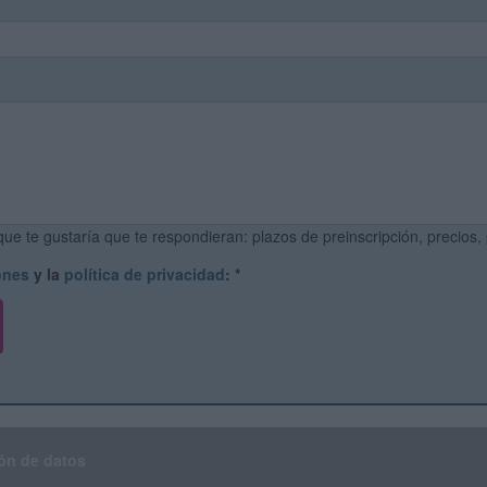
ue te gustaría que te respondieran: plazos de preinscripción, precios,
ones
y la
política de privacidad
:
*
ón de datos