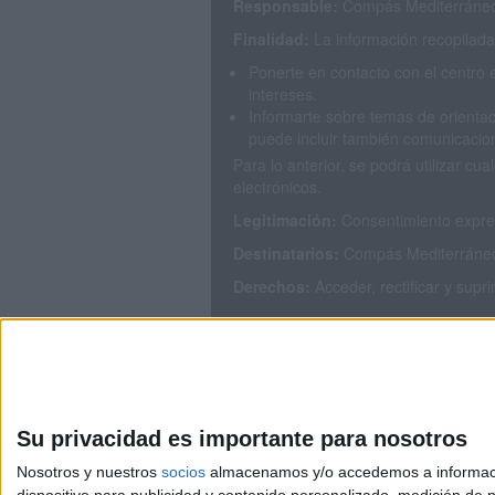
Responsable:
Compás Mediterráneo 
Finalidad:
La información recopilada 
Ponerte en contacto con el centro 
intereses.
Informarte sobre temas de orientac
puede incluir también comunicacion
Para lo anterior, se podrá utilizar 
electrónicos.
Legitimación:
Consentimiento expres
Destinatarios:
Compás Mediterráneo S
Derechos:
Acceder, rectificar y supr
Puedes consultar nuestra política de
Su privacidad es importante para nosotros
Nosotros y nuestros
socios
almacenamos y/o accedemos a información