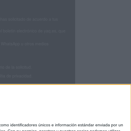
has solicitado de acuerdo a tus
 boletín electrónico de yaq.es, que
S, WhatsApp u otros medios
 de la solicitud.
tia de privacidad.
mo identificadores únicos e información estándar enviada por un