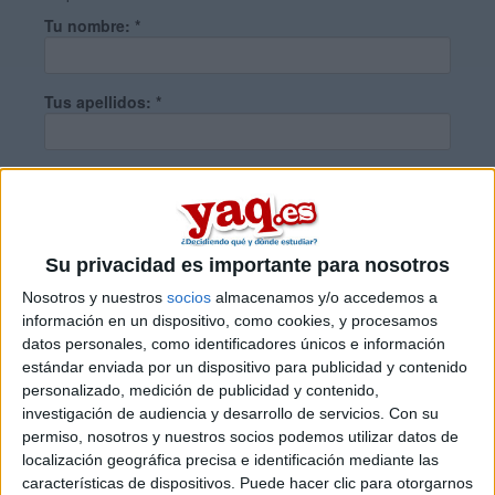
Tu nombre:
*
Tus apellidos:
*
Tu email:
*
¿Qué quieres preguntar?
*
Su privacidad es importante para nosotros
Nosotros y nuestros
socios
almacenamos y/o accedemos a
información en un dispositivo, como cookies, y procesamos
datos personales, como identificadores únicos e información
estándar enviada por un dispositivo para publicidad y contenido
personalizado, medición de publicidad y contenido,
Escribe aquí las dudas o preguntas que te gustaría que te
investigación de audiencia y desarrollo de servicios.
Con su
respondieran: plazos de preinscripción, precios, plazas
permiso, nosotros y nuestros socios podemos utilizar datos de
disponibles…:
localización geográfica precisa e identificación mediante las
características de dispositivos. Puede hacer clic para otorgarnos
Acepto los
términos y condiciones
y la
política de